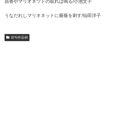
茴香やマリオネツトの取れば鳴る/小池文子
うなだれしマリオネットに薔薇を刺す/仙田洋子
俳句作品例