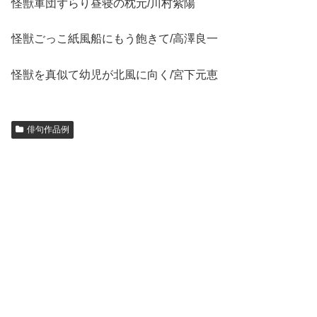
怪獣軍団ずらり昼寝の枕元/川村紫陽
怪獣ごっこ紙風船にもう飽きて/高澤良一
怪獣を真似て幼児が北風に向く/宮下元恵
俳句作品例