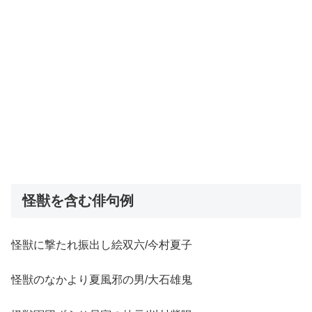
怪獣を含む俳句例
怪獣に撃たれ振出し絵双六/今村夏子
怪獣のなかより夏風邪の男/大石雄鬼