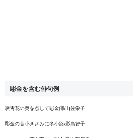
彫金を含む俳句例
凌霄花の奥を点して彫金師/山佐栄子
彫金の音小きざみに冬小路/影島智子