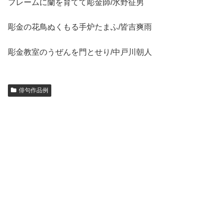
フレームに蘭を育てて彫金師/水野征男
彫金の花鳥ぬくもる手炉たまふ/皆吉爽雨
彫金教室のうぜんを門とせり/中戸川朝人
俳句作品例