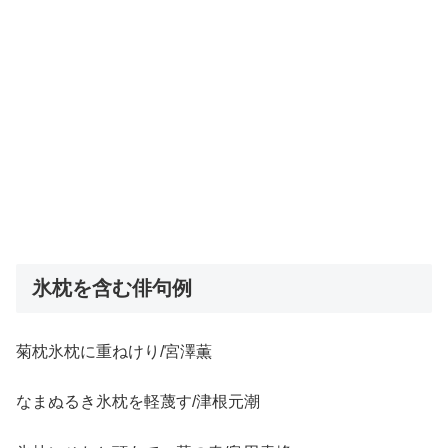
氷枕を含む俳句例
菊枕氷枕に重ねけり/宮澤薫
なまぬるき氷枕を軽蔑す/津根元潮