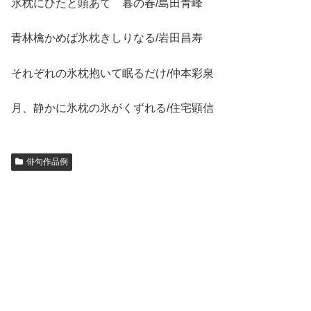
氷枕にひたと頭あてゝ暮の春/島田青峰
青林檎かめば氷枕きしりなる/岩田昌寿
それぞれの氷枕抱いて眠るだけ/仲本彩泉
月、静かに氷枕の氷がくずれる/住宅顕信
俳句作品例