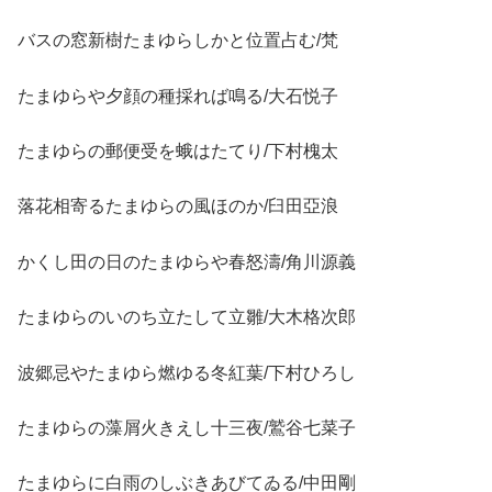
バスの窓新樹たまゆらしかと位置占む/梵
たまゆらや夕顔の種採れば鳴る/大石悦子
たまゆらの郵便受を蛾はたてり/下村槐太
落花相寄るたまゆらの風ほのか/臼田亞浪
かくし田の日のたまゆらや春怒濤/角川源義
たまゆらのいのち立たして立雛/大木格次郎
波郷忌やたまゆら燃ゆる冬紅葉/下村ひろし
たまゆらの藻屑火きえし十三夜/鷲谷七菜子
たまゆらに白雨のしぶきあびてゐる/中田剛