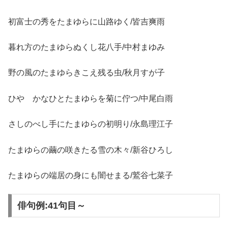
初富士の秀をたまゆらに山路ゆく/皆吉爽雨
暮れ方のたまゆらぬくし花八手/中村まゆみ
野の風のたまゆらきこえ残る虫/秋月すが子
ひやゝかなひとたまゆらを菊に佇つ/中尾白雨
さしのべし手にたまゆらの初明り/永島理江子
たまゆらの繭の咲きたる雪の木々/新谷ひろし
たまゆらの端居の身にも闇せまる/鷲谷七菜子
俳句例:41句目～