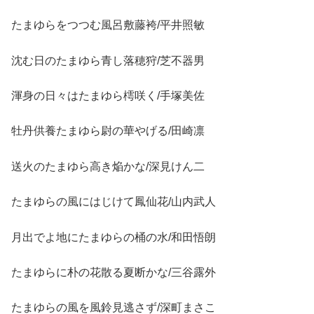
たまゆらをつつむ風呂敷藤袴/平井照敏
沈む日のたまゆら青し落穂狩/芝不器男
渾身の日々はたまゆら樗咲く/手塚美佐
牡丹供養たまゆら尉の華やげる/田崎凛
送火のたまゆら高き焔かな/深見けん二
たまゆらの風にはじけて鳳仙花/山内武人
月出でよ地にたまゆらの桶の水/和田悟朗
たまゆらに朴の花散る夏断かな/三谷露外
たまゆらの風を風鈴見逃さず/深町まさこ