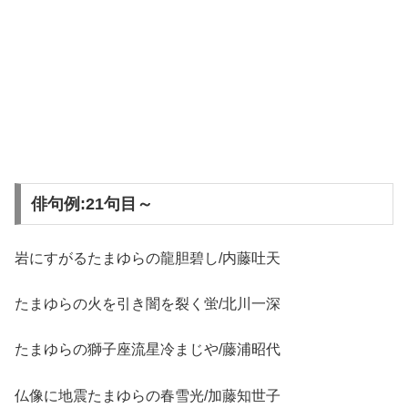
俳句例:21句目～
岩にすがるたまゆらの龍胆碧し/内藤吐天
たまゆらの火を引き闇を裂く蛍/北川一深
たまゆらの獅子座流星冷まじや/藤浦昭代
仏像に地震たまゆらの春雪光/加藤知世子