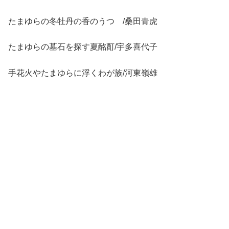
たまゆらの冬牡丹の香のうつゝ/桑田青虎
たまゆらの墓石を探す夏酩酊/宇多喜代子
手花火やたまゆらに浮くわが族/河東嶺雄