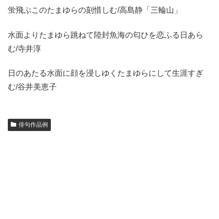
蛍飛ぶこのたまゆらの刻惜しむ/高島静「三輪山」
水面よりたまゆら跳ねて陸封魚海の匂ひを恋ふる日あら
む/寺井淳
日のあたる水面に顔を浸しゆくたまゆらにして生涯すぎ
む/谷井美恵子
俳句作品例