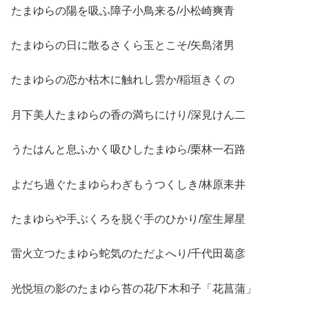
たまゆらの陽を吸ふ障子小鳥来る/小松崎爽青
たまゆらの日に散るさくら玉とこそ/矢島渚男
たまゆらの恋か枯木に触れし雲か/稲垣きくの
月下美人たまゆらの香の満ちにけり/深見けん二
うたはんと息ふかく吸ひしたまゆら/栗林一石路
よだち過ぐたまゆらわぎもうつくしき/林原耒井
たまゆらや手ぶくろを脱ぐ手のひかり/室生犀星
雷火立つたまゆら蛇気のただよへり/千代田葛彦
光悦垣の影のたまゆら苔の花/下木和子「花菖蒲」