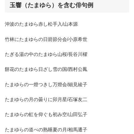
玉響（たまゆら）を含む俳句例
沖波のたまゆら赤し松手入/山本源
竹林にたまゆらの日箭節分会/小原希世
たぎる湯の中のたまゆら山桜/長谷川櫂
餅花のたまゆら日ざし雪の国/西村公鳳
たまゆらの一燈つきし万燈会/細見綾子
たまゆらの月の曇りに卯月星/石塚友二
たまゆらの虹を仰ぐも初み空/山田弘子
たまゆらの道べの熟睡夏の月/相馬遷子