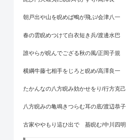
朝戸出や山を睨めば鴫が飛ぶ/会津八一
春の雲睨めつけて白衣短き兵/渡邊水巴
誰やらが睨んでござる秋の風/正岡子規
横綱牛藤七相手をじろと睨め/高澤良一
たかんなの八方睨み効かせをり/行方克己
八方睨みの亀鳴きつらむ耳の底/渡辺恭子
古家ややもり這ひ出でゝ蟇睨む/中川四明