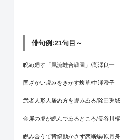
俳句例:21句目～
睨め廻す「風流蛙合戦圖」/高澤良一
国ざかい睨みをきかす蝮草/中澤澄子
武者人形人居ぬ方を睨みゐる/除田兎城
金屏の虎が睨んでゐるところ/長谷川櫂
睨み合うて背縞動かさず恋蜥蜴/原月舟