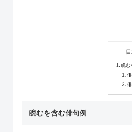
目
睨む
俳
俳
睨むを含む俳句例