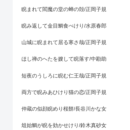
睨まれて閻魔の堂の蝉の殻/正岡子規
睨み返して金目鯛食べけり/水原春郎
山城に睨まれて居る寒さ哉/正岡子規
ほし禅のへたを嫂して睨落す/中勘助
短夜のうしろに睨む仁王哉/正岡子規
両方で睨みあひけり猫の恋/正岡子規
仲蔵の似顔睨めり桜餅/長谷川かな女
俎始鯛が睨を効かせけり/鈴木真砂女