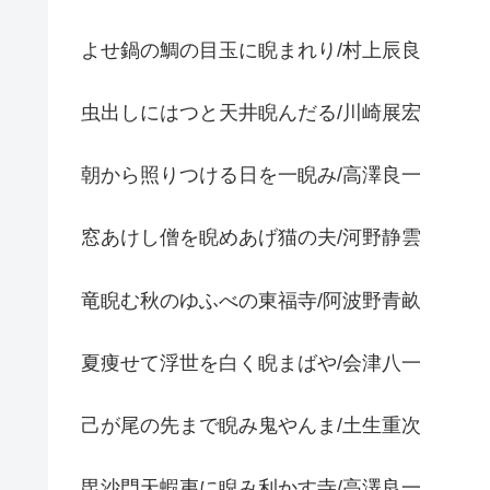
よせ鍋の鯛の目玉に睨まれり/村上辰良
虫出しにはつと天井睨んだる/川崎展宏
朝から照りつける日を一睨み/高澤良一
窓あけし僧を睨めあげ猫の夫/河野静雲
竜睨む秋のゆふべの東福寺/阿波野青畝
夏痩せて浮世を白く睨まばや/会津八一
己が尾の先まで睨み鬼やんま/土生重次
毘沙門天蝦夷に睨み利かす寺/高澤良一