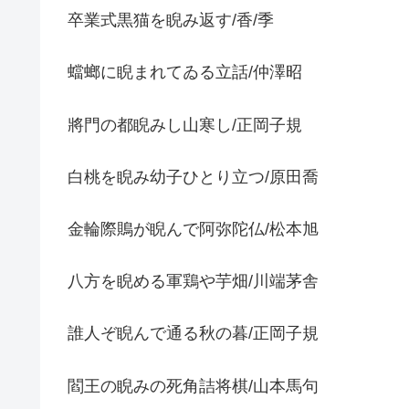
卒業式黒猫を睨み返す/香/季
蟷螂に睨まれてゐる立話/仲澤昭
將門の都睨みし山寒し/正岡子規
白桃を睨み幼子ひとり立つ/原田喬
金輪際鵙が睨んで阿弥陀仏/松本旭
八方を睨める軍鶏や芋畑/川端茅舎
誰人ぞ睨んで通る秋の暮/正岡子規
閻王の睨みの死角詰将棋/山本馬句