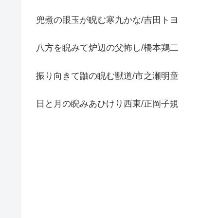
兜煮の眼玉が睨む寒九かな/吉田トヨ
八方を睨みて炉辺の父怖し/橋本鶏二
振り向きて鼬の睨む獣道/市之瀬明童
日と月の睨みあひけり西東/正岡子規