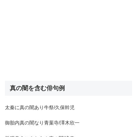
真の闇を含む俳句例
太秦に真の闇あり牛祭/久保幹児
御胎内真の闇なり青葉寺/澤木欣一