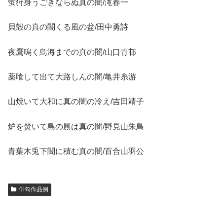
蛍狩身うごきならぬ真の闇/滝春一
貝殻の真の闇くる風の盆/田中勇詩
夜鷹鳴く鳥海までの真の闇/山口青邨
薬喰して出て大路しんの闇/亀井糸游
山焼いて大和に真の闇の冷え/吉田靖子
炉を焚いて島の厠は真の闇/野見山朱鳥
青葉木兎下闇に積む真の闇/百合山羽公
俳句作品例