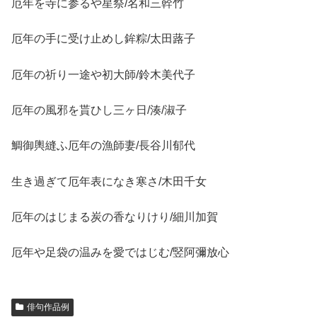
厄年を寺に参るや星祭/名和三幹竹
厄年の手に受け止めし鉾粽/太田蕗子
厄年の祈り一途や初大師/鈴木美代子
厄年の風邪を貰ひし三ヶ日/湊/淑子
鯛御輿縫ふ厄年の漁師妻/長谷川郁代
生き過ぎて厄年表になき寒さ/木田千女
厄年のはじまる炭の香なりけり/細川加賀
厄年や足袋の温みを愛ではじむ/竪阿彌放心
俳句作品例