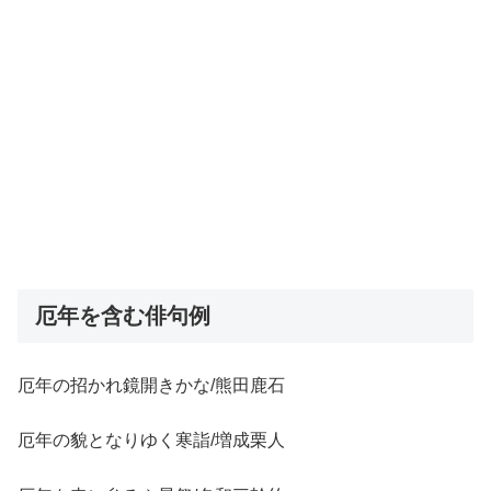
厄年を含む俳句例
厄年の招かれ鏡開きかな/熊田鹿石
厄年の貌となりゆく寒詣/増成栗人