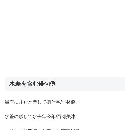
水差を含む俳句例
墨壺に井戸水差して初仕事/小林馨
水差の形して水去年今年/百瀬美津