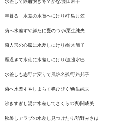
水差して鉄瓶懈き冬至かな/藤田湘子
年暮るゝ水差の水替へにけり/中島月笠
菊へ水差すや鮮たに甕のつゆ/栗生純夫
菊人形の心臓に水差しにけり/鈴木節子
雁過ぎて水仙に水差しにけり/渡邊水巴
水差しも志野に変りて風炉名残/野路邦子
菊へ水差すやしまらく甕ひびく/栗生純夫
沸きすぎし湯に水差してさくらの夜/関成美
秋暑しアラブの水差し見つけたり/舘野みさほ