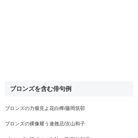
ブロンズを含む俳句例
ブロンズの力瘤見よ花白樺/藤岡筑邨
ブロンズの裸像耀う連翹忌/次山和子