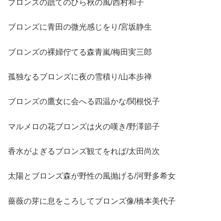
ブロンズの蹠てのひら秋の風/西村和子
ブロンズに青田の微光感じをり/宮坂静生
ブロンズの裸婦佇てる森青嵐/梅田実三郎
孤独なるブロンズに夜の雪積り/山本歩禅
ブロンズの鷹女に会へる四温かな/関根悦子
マルメロの花ブロンズは火の嘆き/野澤節子
香水がよぎるブロンズ観てをれば/太田尚次
太陽とブロンズ森が野性の風抛げる/河野多希女
薔薇の芽に息をころしてブロンズ像/橋本美代子