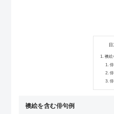
目
襖絵
俳
俳
俳
襖絵を含む俳句例