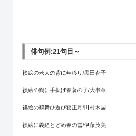
俳句例:21句目～
襖絵の老人の背に年移り/黒田杏子
襖絵の鶴に手拡げ春著の子/大串章
襖絵の鶴舞ひ遊び寝正月/田村木国
襖絵に義経とどめ春の雪/伊藤茂美