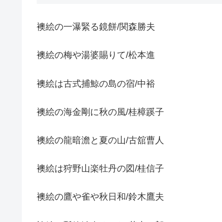
襖絵の一瀑緊る鏡餅/関森勝夫
襖絵の梅や湯婆賜りて/松本進
襖絵は古式捕鯨の島の宿/中裕
襖絵の海金剛に秋の風/桂樟蹊子
襖絵の龍暗澹と夏の山/古舘曹人
襖絵は狩野山楽牡丹の図/桂信子
襖絵の鷹や雀や秋日和/鈴木鷹夫