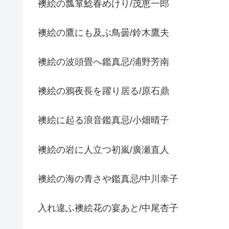
襖絵の瓢箪鯰春めけり/茂恵一郎
襖絵の鷹にも及ぶ鳥曇/鈴木鷹夫
襖絵の波頭畳へ鑑真忌/浦野芳南
襖絵の鴉夜長を躍り居る/原石鼎
襖絵に起る浪音鑑真忌/小畑晴子
襖絵の岩に人立つ初嵐/廣瀬直人
襖絵の海の青さや鑑真忌/中川幸子
入れ違ふ襖絵花の宴あと/中尾杏子