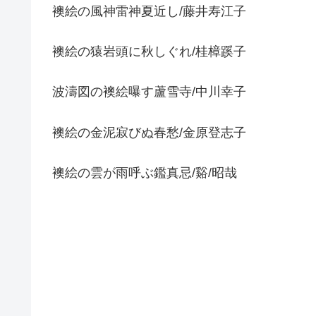
襖絵の風神雷神夏近し/藤井寿江子
襖絵の猿岩頭に秋しぐれ/桂樟蹊子
波濤図の襖絵曝す蘆雪寺/中川幸子
襖絵の金泥寂びぬ春愁/金原登志子
襖絵の雲が雨呼ぶ鑑真忌/谿/昭哉