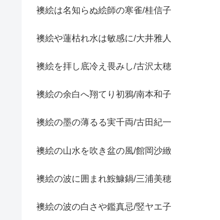
襖絵は名知らぬ絵師の寒雀/桂信子
襖絵や蓮枯れ水は敏感に/大井雅人
襖絵を拝し底冷え畏みし/古沢太穂
襖絵の余白へ翔てり初鴉/南本和子
襖絵の墨の薄るる実千両/古田紀一
襖絵の山水を吹き盆の風/館岡沙緻
襖絵の波に囲まれ鮟鱇鍋/三浦美穂
襖絵の波の白さや鑑真忌/竪ヤエ子