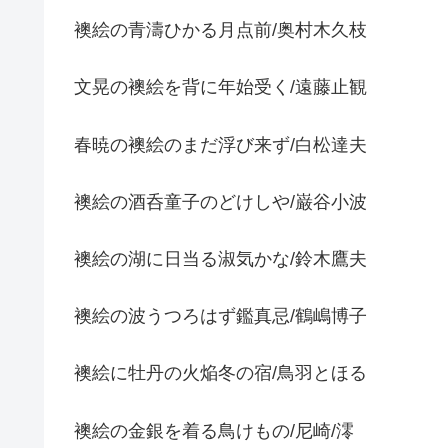
襖絵の青濤ひかる月点前/奥村木久枝
文晃の襖絵を背に年始受く/遠藤止観
春暁の襖絵のまだ浮び来ず/白松達夫
襖絵の酒呑童子のどけしや/巌谷小波
襖絵の湖に日当る淑気かな/鈴木鷹夫
襖絵の波うつろはず鑑真忌/鶴嶋博子
襖絵に牡丹の火焔冬の宿/鳥羽とほる
襖絵の金銀を着る鳥けもの/尼崎/澪