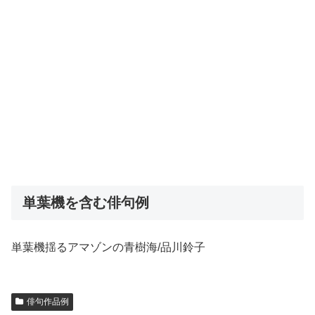
単葉機を含む俳句例
単葉機揺るアマゾンの青樹海/品川鈴子
俳句作品例