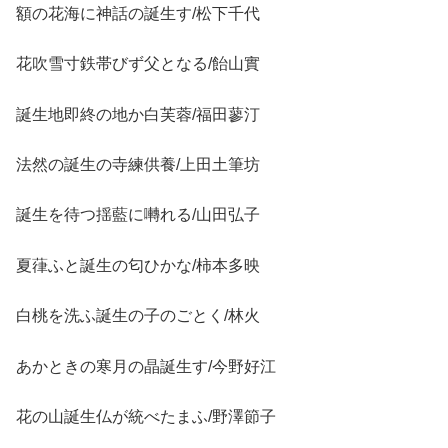
額の花海に神話の誕生す/松下千代
花吹雪寸鉄帯びず父となる/飴山實
誕生地即終の地か白芙蓉/福田蓼汀
法然の誕生の寺練供養/上田土筆坊
誕生を待つ揺藍に囀れる/山田弘子
夏葎ふと誕生の匂ひかな/柿本多映
白桃を洗ふ誕生の子のごとく/林火
あかときの寒月の晶誕生す/今野好江
花の山誕生仏が統べたまふ/野澤節子