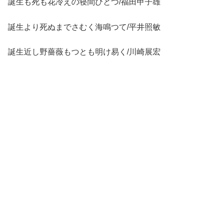
誕生も死も花冷えの寝間ひとつ/福田甲子雄
誕生より死ぬまでさむく海鳴つて/平井照敏
誕生近し野薔薇もつとも明け易く/川崎展宏