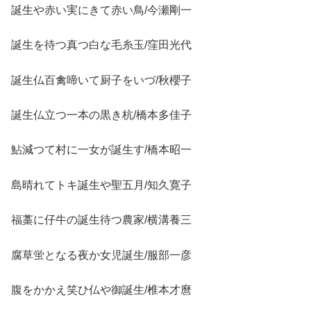
誕生や赤い実にきて赤い鳥/今瀬剛一
誕生を待つ真つ白な毛糸玉/窪田光代
誕生仏百禽啼いて厨子をいづ/秋櫻子
誕生仏立つ一本の黒き杭/橋本多佳子
鮎減つて村に一女が誕生す/橋本昭一
島晴れてトキ誕生や聖五月/知久寛子
福藁に仔牛の誕生待つ農家/横溝養三
腐草蛍となる夜か女児誕生/服部一彦
腹をかかえ笑ひ仏や御誕生/椎本才麿