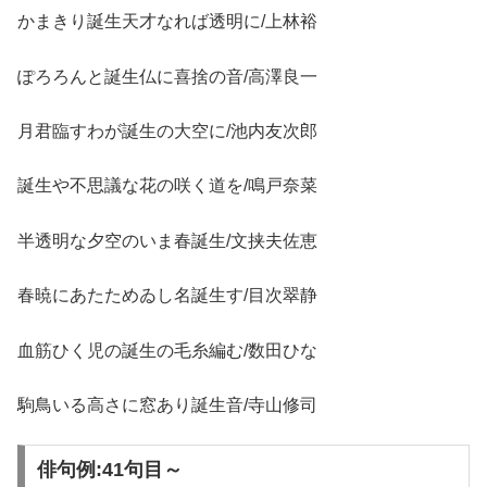
かまきり誕生天才なれば透明に/上林裕
ぽろろんと誕生仏に喜捨の音/高澤良一
月君臨すわが誕生の大空に/池内友次郎
誕生や不思議な花の咲く道を/鳴戸奈菜
半透明な夕空のいま春誕生/文挟夫佐恵
春暁にあたためゐし名誕生す/目次翠静
血筋ひく児の誕生の毛糸編む/数田ひな
駒鳥いる高さに窓あり誕生音/寺山修司
俳句例:41句目～