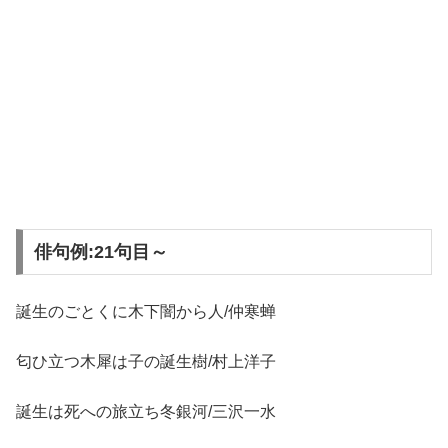
俳句例:21句目～
誕生のごとくに木下闇から人/仲寒蝉
匂ひ立つ木犀は子の誕生樹/村上洋子
誕生は死への旅立ち冬銀河/三沢一水