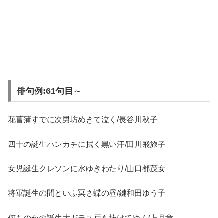
俳句例:61句目～
花菖蒲すでに次男坊めきて泣く/長谷川秋子
四十の誕生ハンカチに拭く黒い汗/田川飛旅子
女児誕生クレソンに水ゆきわたり/山口都茂女
将軍誕生の間といふ冥さ蝶の昼/鍵和田ゆう子
何ものかの誕生大ガラス戸を抜けてゆく/上月章