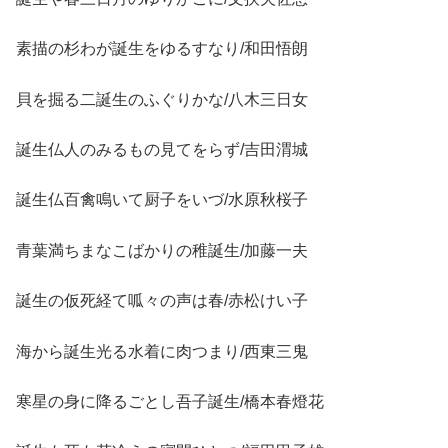
素描の杉わが誕生をゆるすなり/和田悟朗
貝を掘る二誕生のふぐりかな/八木三日女
誕生仏人のみるもの見てをらず/吉田渭城
誕生仏百禽鳴いて厨子をいづ/水原秋桜子
青葉満ちまなこばかりの稚誕生/加藤一夫
誕生の仮死経て呱々の声は春/赤松けい子
海から誕生光る水着に肉つまり/西東三鬼
寒星の身に降るごとし吾子誕生/橋本春燈花