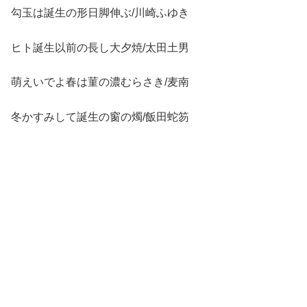
勾玉は誕生の形日脚伸ぶ/川崎ふゆき
ヒト誕生以前の長し大夕焼/太田土男
萌えいでよ春は菫の濃むらさき/麦南
冬かすみして誕生の窗の燭/飯田蛇笏