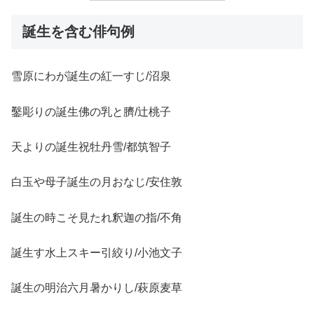
誕生を含む俳句例
雪原にわが誕生の紅一すじ/沼泉
鑿彫りの誕生佛の乳と臍/辻桃子
天よりの誕生祝牡丹雪/都筑智子
白玉や母子誕生の月おなじ/安住敦
誕生の時こそ見たれ釈迦の指/不角
誕生す水上スキー引絞り/小池文子
誕生の明治六月暑かりし/萩原麦草