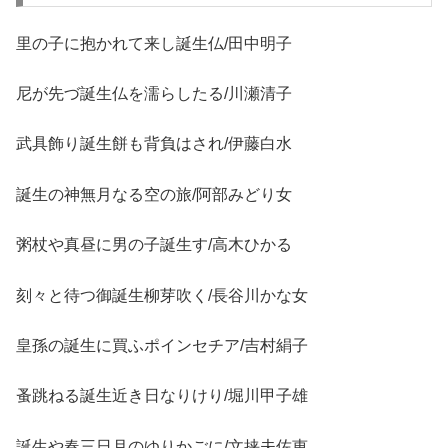
里の子に抱かれて来し誕生仏/田中明子
尼が先づ誕生仏を濡らしたる/川瀬清子
武具飾り誕生餅も背負はされ/伊藤白水
誕生の神無月なる空の旅/阿部みどり女
粥杖や真昼に男の子誕生す/高木ひかる
刻々と待つ御誕生柳芽吹く/長谷川かな女
皇孫の誕生に買ふポインセチア/吉村絹子
蚤跳ねる誕生近き日なりけり/堀川甲子雄
誕生や春三日月のゆりかごに/文挟夫佐恵