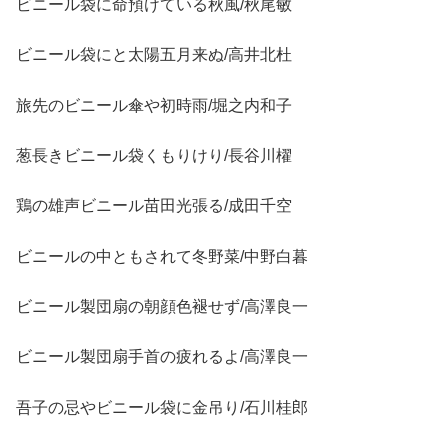
ビニール袋に命預けている秋風/秋尾敏
ビニール袋にと太陽五月来ぬ/高井北杜
旅先のビニール傘や初時雨/堀之内和子
葱長きビニール袋くもりけり/長谷川櫂
鶏の雄声ビニール苗田光張る/成田千空
ビニールの中ともされて冬野菜/中野白暮
ビニール製団扇の朝顔色褪せず/高澤良一
ビニール製団扇手首の疲れるよ/高澤良一
吾子の忌やビニール袋に金吊り/石川桂郎