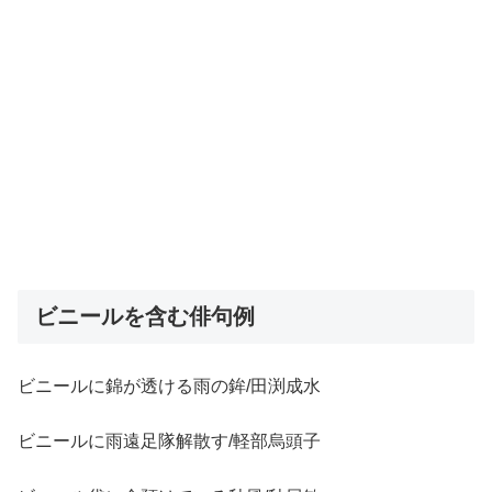
ビニールを含む俳句例
ビニールに錦が透ける雨の鉾/田渕成水
ビニールに雨遠足隊解散す/軽部烏頭子