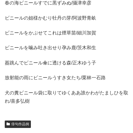
春の海ビニールすでに黒ずみぬ/攝津幸彦
ビニールの姐様かむり牡丹の芽/阿波野青畝
ビニールをかぶせてこれは煙草苗/細川加賀
ビニールを噛み吐き出せり孕み鹿/茨木和生
蟇跳んでビニール傘に透ける森/正木ゆう子
放射能の雨にビニールうすき女たち/栗林一石路
犬の糞ビニール袋に取りてゆくああ誰かわがたましひを取
れ/喜多弘樹
俳句作品例