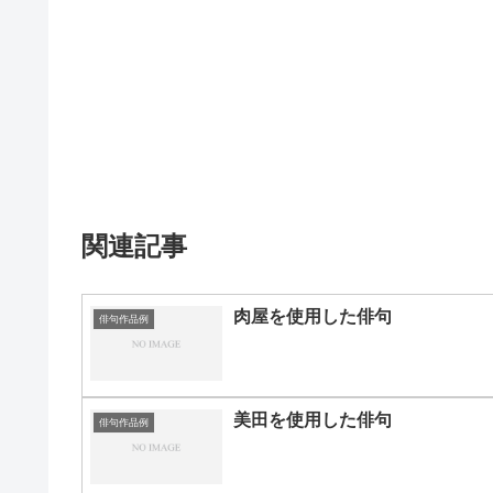
関連記事
肉屋を使用した俳句
俳句作品例
美田を使用した俳句
俳句作品例