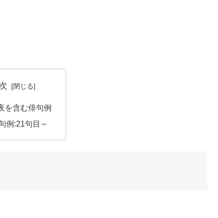
次
夜を含む俳句例
句例:21句目～