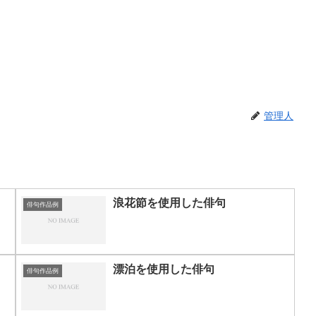
管理人
浪花節を使用した俳句
俳句作品例
漂泊を使用した俳句
俳句作品例