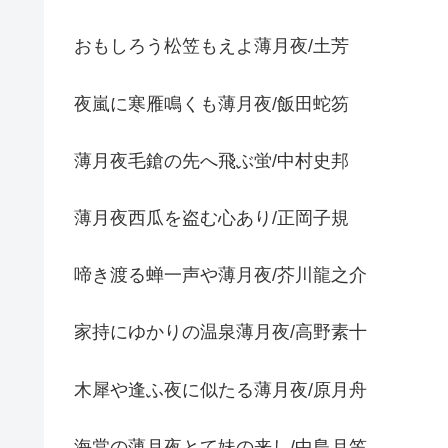
おもしろう松笠もえよ薄月夜/土芳
夜嵐に寒雁鳴くも薄月夜/飯田蛇笏
薄月夜毛鎗の先へ飛ぶ蛍/中村史邦
薄月夜西瓜を盗む心あり/正岡子規
啼き渡る蝉一声や薄月夜/芥川龍之介
家持にゆかりの温泉薄月夜/高野素十
木犀や逢ふ夜に似たる薄月夜/原月舟
海棠の薄月夜とて妹の来し/中島月笠