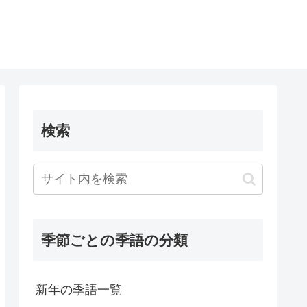
検索
季節ごとの季語の分類
新年の季語一覧