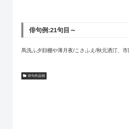
俳句例:21句目～
馬洗ふ夕顔棚や薄月夜/こさふえ/秋元洒汀、市
俳句作品例