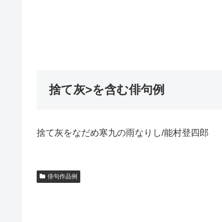
捨て灰>を含む俳句例
捨て灰をなだめ寒九の雨なりし/能村登四郎
俳句作品例