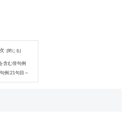
次
を含む俳句例
句例:21句目～