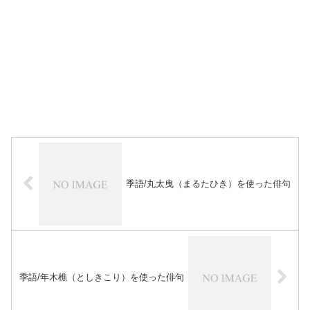
季語/丸太曳（まるたひき）を使った俳句
季語/年木樵（としきこり）を使った俳句