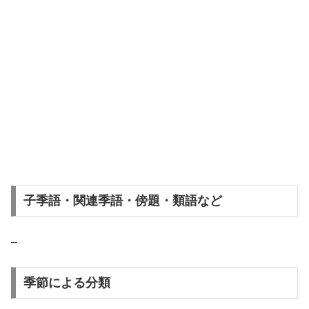
子季語・関連季語・傍題・類語など
–
季節による分類