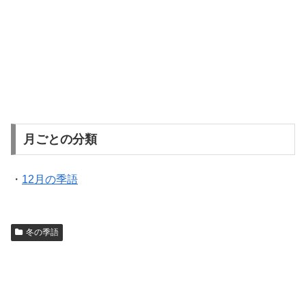
月ごとの分類
・
12月の季語
冬の季語