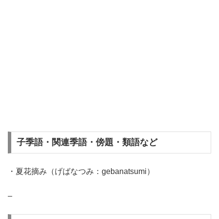
子季語・関連季語・傍題・類語など
・夏花摘み（げばなつみ：gebanatsumi）
–