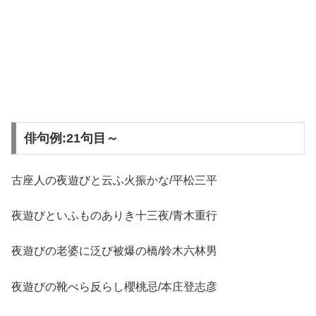
俳句例:21句目～
古座人の夜遊びと云ふ火振かな/平松三平
夜遊びといふものありき十三夜/青木重行
夜遊びの老婆に泛び被爆の橋/鈴木六林男
夜遊びの靴べら反らし櫻桃忌/本庄登志彦