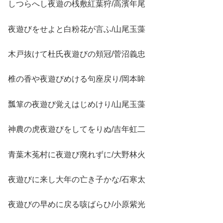
しつらへし夜遊の桟敷紅葉狩/高濱年尾
夜遊びをせよと白粉花が言ふ/山尾玉藻
木戸抜けて杜氏夜遊びの頬冠/菅沼義忠
椎の香や夜遊びめける句座戻り/岡本眸
瓢箪の夜遊び覚えはじめけり/山尾玉藻
神農の虎夜遊びをしてをりぬ/吉年虹二
青葉木菟村に夜遊び廃れずに/大野林火
夜遊びに来し大年の亡き子かな/石寒太
夜遊びの早めに戻る咳ばらひ/小原紫光