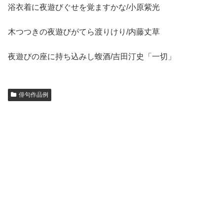
浴衣着に夜遊びぐせを覚ますかな/小原紫光
木つつきの夜遊びがてら渡りけり/内藤丈草
夜遊びの座に持ち込みし蝮酒/吉田汀史「一切」
俳句作品例