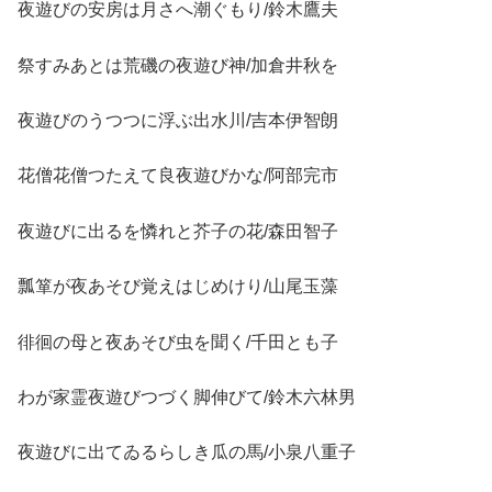
夜遊びの安房は月さへ潮ぐもり/鈴木鷹夫
祭すみあとは荒磯の夜遊び神/加倉井秋を
夜遊びのうつつに浮ぶ出水川/吉本伊智朗
花僧花僧つたえて良夜遊びかな/阿部完市
夜遊びに出るを憐れと芥子の花/森田智子
瓢箪が夜あそび覚えはじめけり/山尾玉藻
徘徊の母と夜あそび虫を聞く/千田とも子
わが家霊夜遊びつづく脚伸びて/鈴木六林男
夜遊びに出てゐるらしき瓜の馬/小泉八重子