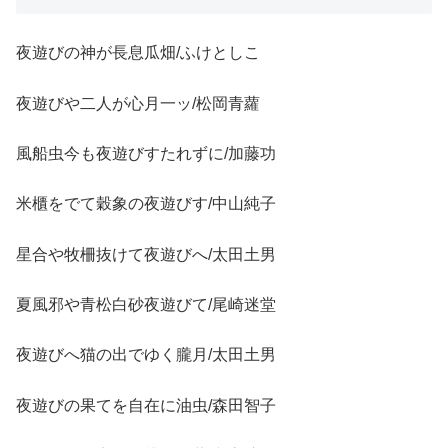
夜遊びの神が長息瓜畑/ふけとしこ
夜遊びや二人が心月一ッ/松岡青蘿
風船虫今も夜遊びすたれずに/加藤功
米櫃をでて穀象の夜遊びす/中山純子
星合や牧柵抜けて夜遊びへ/太田土男
夏風邪や青松白砂夜遊びて/尾崎迷堂
夜遊びへ猫の出でゆく朧月/太田土男
夜遊びの果てを自在に油虫/森田智子