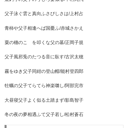
父子泳ぐ雲と真向ふさびしさは/上村占
青柿や父子相逢へば国憂ふ/赤城さかえ
粟の穗のこゝを叩くな父の墓/正岡子規
父子風邪兎のたつる音に臥す/古沢太穂
霧をゆき父子同紺の登山帽/能村登四郎
牡蠣の父子てらてら神楽囃し/阿部完市
大昼寝父子よく似る土踏まず/影島智子
冬の夜の夢相遇ふて父子若し/松村蒼石