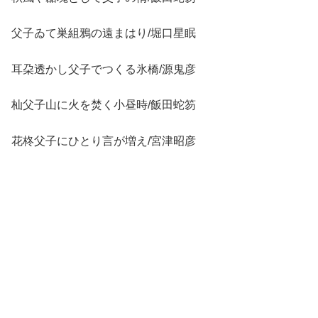
父子ゐて巣組鴉の遠まはり/堀口星眠
耳朶透かし父子でつくる氷橋/源鬼彦
杣父子山に火を焚く小昼時/飯田蛇笏
花柊父子にひとり言が増え/宮津昭彦