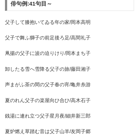
俳句例:41句目～
父子して膝抱いてゐる年の家/岡本高明
父子で舞ふ獅子の前足後ろ足/高間礼子
凧揚の父子に波の迫りけり/岡本まち子
卸したる雪へ雪降る父子の旅/藤田湘子
声まがふ茶の間の父子春の宵/亀井糸游
夏のれん父子の楽屋向ひ合ひ/高木石子
銭湯に連れ立つ父子星月夜/細井新三郎
夏炉燃え草踏む音は父子山羊/友岡子郷