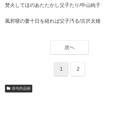
焚火してほのあたたかし父子たり/中山純子
風邪寝の妻十日を経れば父子汚る/古沢太穂
次へ
1
2
俳句作品例