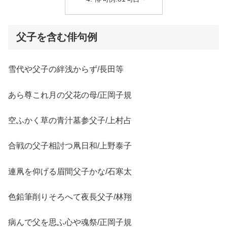
父子を含む俳句例
雪代や父子の絆浅からず/長田等
あら尊これ月の父花の母/正岡子規
空ふかく草の青汁墓参父子/上村占
合戦の父子相討つ凧日和/上野泰子
連凧を仰げる眉間父子かな/石寒太
色鉛筆削りそろへて夜長父子/林翔
病んで父を思ふ心や魂祭/正岡子規