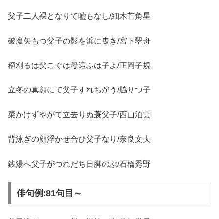
父子二人裸となりて嘘もなし/細木芒角星
破魔矢もつ父子の影を浜に曳き/宮下翠舟
稻刈るは父こぐは母這ふは子よ/正岡子規
立冬の真顔にて父子すれちがう/脇りつ子
簗かけずやがて立去りぬ蓑父子/西山泊雲
背泳ぎの顔浮かせ合ひ父子なり/奈良文夫
銭湯へ父子がつれだち日脚のぶ/石橋秀野
俳句例:81句目～