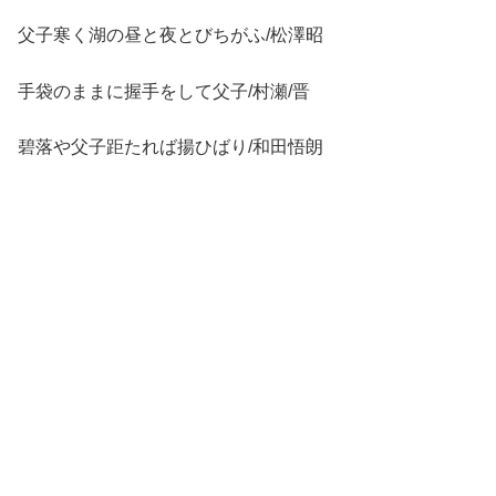
父子寒く湖の昼と夜とびちがふ/松澤昭
手袋のままに握手をして父子/村瀬/晋
碧落や父子距たれば揚ひばり/和田悟朗