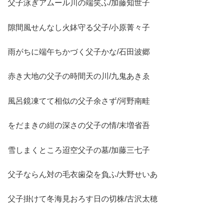
父子泳ぎアムール川の端笑ふ/加藤知世子
隙間風せんなし火鉢守る父子/小原菁々子
雨がちに端午ちかづく父子かな/石田波郷
赤き大地の父子の時間天の川/九鬼あきゑ
風呂鏡凍てて相似の父子余さず/河野南畦
をだまきの紺の深さの父子の情/末増省吾
雪しまくところ迢空父子の墓/加藤三七子
父子ならん対の毛衣歯朶を負ふ/大野せいあ
父子掛けて冬海見おろす日の切株/古沢太穂