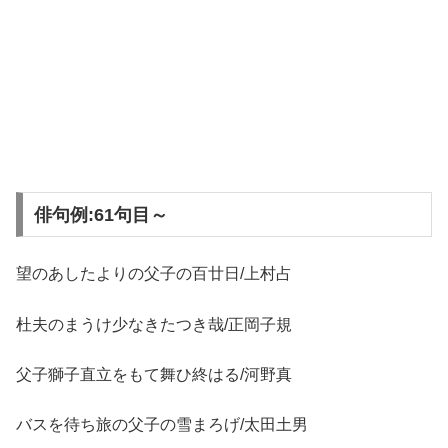
俳句例:61句目～
望のあしたよりの父子の百廿日/上村占
杜夫のまうけ少なきたつき哉/正岡子規
父子獅子直立をもて舞ひ終はる/河野真
バスを待ち旅の父子の雪まろげ/太田土男