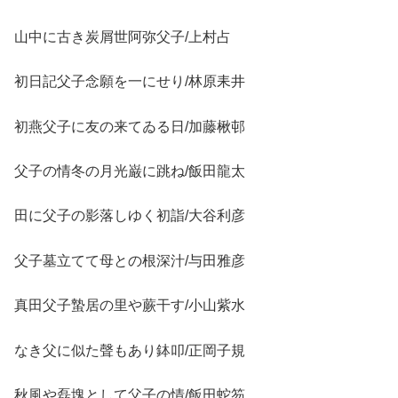
山中に古き炭屑世阿弥父子/上村占
初日記父子念願を一にせり/林原耒井
初燕父子に友の来てゐる日/加藤楸邨
父子の情冬の月光巌に跳ね/飯田龍太
田に父子の影落しゆく初詣/大谷利彦
父子墓立てて母との根深汁/与田雅彦
真田父子蟄居の里や蕨干す/小山紫水
なき父に似た聲もあり鉢叩/正岡子規
秋風や磊塊として父子の情/飯田蛇笏