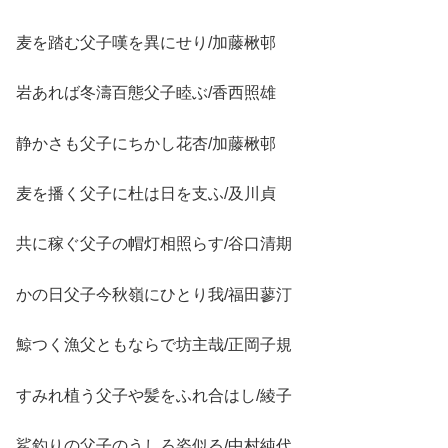
麦を踏む父子嘆を異にせり/加藤楸邨
岩あれば冬濤百態父子睦ぶ/香西照雄
静かさも父子にちかし花杏/加藤楸邨
麦を播く父子に杜は日を支ふ/及川貞
共に稼ぐ父子の帽灯相照らす/谷口清期
かの日父子今秋嶺にひとり我/福田蓼汀
鯨つく漁父ともならで坊主哉/正岡子規
すみれ植う父子や髪をふれ合はし/綾子
鯊釣りの父子のうしろ姿似る/中村純代