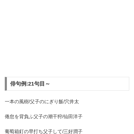
俳句例:21句目～
一本の風樹/父子のにぎり飯/穴井太
倦怠を背負ふ父子の潮干狩/仙田洋子
葡萄箱釘の早打ち父子して/三好潤子