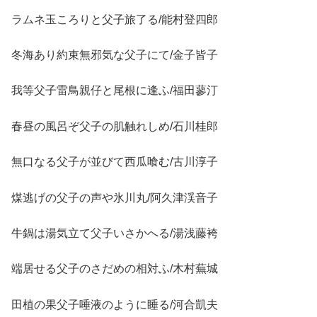
ラムネ玉ころりと父子旅了る/能村登四郎
冬海あり約束無邪気な父子にて/金子皆子
我等父子雷鳥親仔と尾根に逢ふ/福田蓼汀
春昼の風呂ぞ父子の肌触れしめ/石川桂郎
無口なる父子が並びて西瓜喰む/古川淳子
煤逃げの父子の声や氷川丸/阿久津渓音子
牛鍋は湯気立て父子いさかへる/湯浅藤袴
端居せる父子のさだめの相対ふ/木村蕪城
田植の果父子唾液のように睡る/河合凱夫