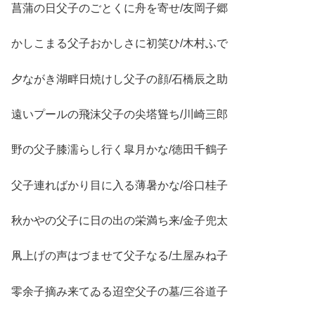
菖蒲の日父子のごとくに舟を寄せ/友岡子郷
かしこまる父子おかしさに初笑ひ/木村ふで
夕ながき湖畔日焼けし父子の顔/石橋辰之助
遠いプールの飛沫父子の尖塔聳ち/川崎三郎
野の父子膝濡らし行く皐月かな/徳田千鶴子
父子連ればかり目に入る薄暑かな/谷口桂子
秋かやの父子に日の出の栄満ち来/金子兜太
凧上げの声はづませて父子なる/土屋みね子
零余子摘み来てゐる迢空父子の墓/三谷道子