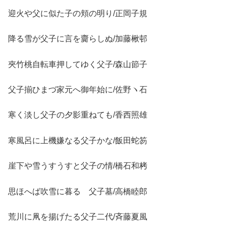
迎火や父に似た子の頬の明り/正岡子規
降る雪が父子に言を齎らしぬ/加藤楸邨
夾竹桃自転車押してゆく父子/森山節子
父子揃ひまづ家元へ御年始に/佐野ヽ石
寒く淡し父子の夕影重ねても/香西照雄
寒風呂に上機嫌なる父子かな/飯田蛇笏
崖下や雪うすうすと父子の情/橋石和栲
思ほへば吹雪に暮るゝ父子墓/高橋睦郎
荒川に凧を揚げたる父子二代/斉藤夏風