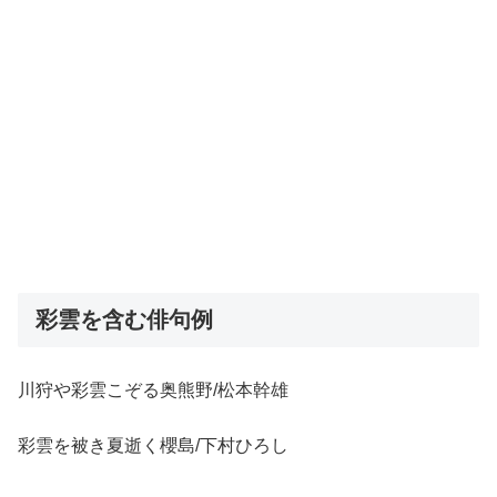
彩雲を含む俳句例
川狩や彩雲こぞる奥熊野/松本幹雄
彩雲を被き夏逝く櫻島/下村ひろし