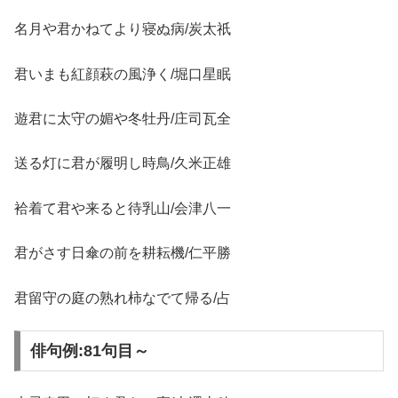
名月や君かねてより寝ぬ病/炭太祇
君いまも紅顔萩の風浄く/堀口星眠
遊君に太守の媚や冬牡丹/庄司瓦全
送る灯に君が履明し時鳥/久米正雄
袷着て君や来ると待乳山/会津八一
君がさす日傘の前を耕耘機/仁平勝
君留守の庭の熟れ柿なでて帰る/占
俳句例:81句目～