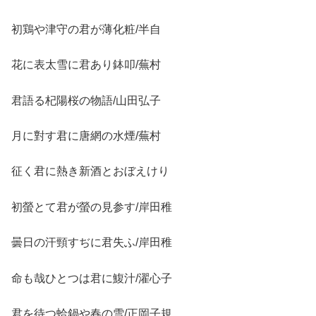
初鶏や津守の君が薄化粧/半自
花に表太雪に君あり鉢叩/蕪村
君語る杞陽桜の物語/山田弘子
月に對す君に唐網の水煙/蕪村
征く君に熱き新酒とおぼえけり
初螢とて君が螢の見参す/岸田稚
曇日の汗頸すぢに君失ふ/岸田稚
命も哉ひとつは君に鰒汁/濯心子
君を待つ蛤鍋や春の雪/正岡子規