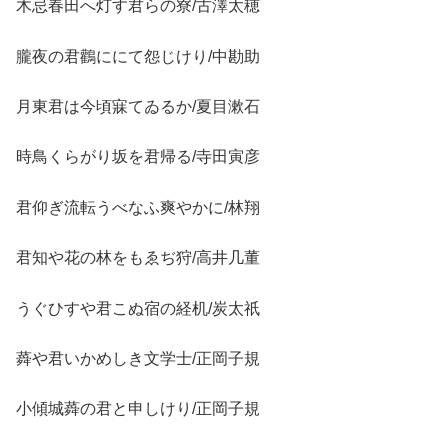
木忌春田へ灯す君らの寮/古澤太穂
朧夜の君鸛ににて怨じけり/中勘助
月東君は今頃寐てゐるか/夏目漱石
時鳥くらがり坂を君帰る/寺田寅彦
君仰ぎ流転うべなふ爽やかに/林翔
君知や花の林をもゑぢ狩/高井几董
うぐひすや君こぬ宿の経机/炭太祇
蕣や君いかめしき文学士/正岡子規
小傾城蕣の君と申しけり/正岡子規