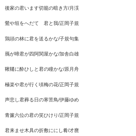
後家の君います切籠の暗き方/月渓
鶯や垣をへだてゝ君と我/正岡子規
鶏頭の林に君を送るかな/子規句集
鴈が啼君が四阿関屋かな/加舎白雄
鞦韆に酔ひしと君の瞳かな/原月舟
極楽や君が行く頃梅の花/正岡子規
声悲し君葬る日の寒苦鳥/伊藤ゆめ
青簾六位の君の笑ひけり/正岡子規
君来ませ木具の折敷ににし肴/才麿