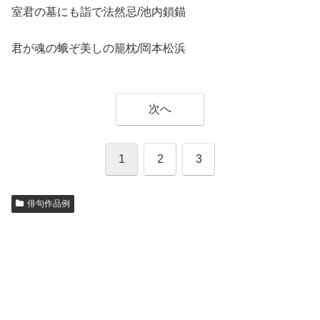
室君の墓にも詣で法然忌/池内鎖錨
君が魂の蛾ぞ美しの籠枕/岡本松浜
次へ
1
2
3
俳句作品例