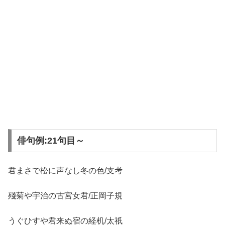
俳句例:21句目～
君まさで松に声なし冬の色/支考
殘菊や宇治の古宮女君/正岡子規
うぐひすや君来ぬ宿の経机/太祇