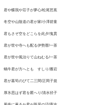
君や蝶我や荘子が夢心/松尾芭蕉
冬空や山陰道の君が家/小澤碧童
君もさぞ空をどこらを此夕/鬼貫
君が世や寺へも配る伊勢暦/一茶
君が世や風治りて山ねむる/一茶
蝸牛君が方へともゝすしり/雁宕
君が墓筍のびて二三間/正岡子規
厚氷思はず君を匿へり/清水径子
風殊に薫るか君が新居の辺/憲吉