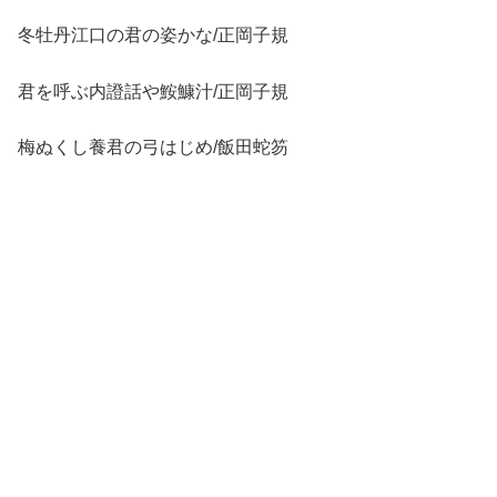
冬牡丹江口の君の姿かな/正岡子規
君を呼ぶ内證話や鮟鱇汁/正岡子規
梅ぬくし養君の弓はじめ/飯田蛇笏