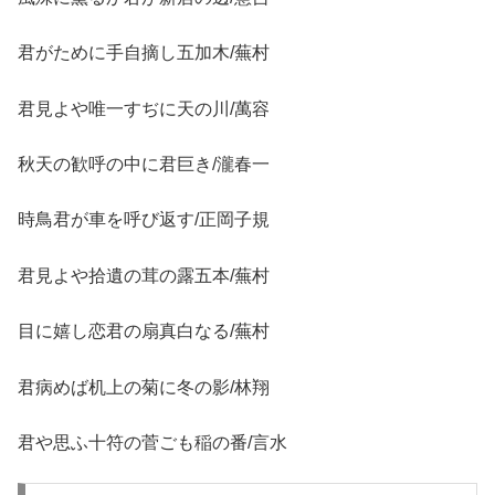
君がために手自摘し五加木/蕪村
君見よや唯一すぢに天の川/萬容
秋天の歓呼の中に君巨き/瀧春一
時鳥君が車を呼び返す/正岡子規
君見よや拾遺の茸の露五本/蕪村
目に嬉し恋君の扇真白なる/蕪村
君病めば机上の菊に冬の影/林翔
君や思ふ十符の菅ごも稲の番/言水