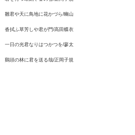
雛君や天に鳥地に花かづら/幽山
沓拭ふ草芳しや君が門/高田蝶衣
一日の光君なりはつかつを/蓼太
鷄頭の林に君を送る哉/正岡子規