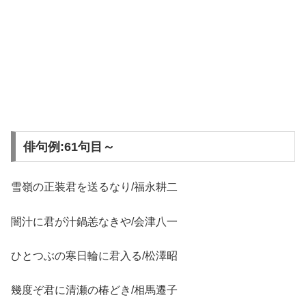
俳句例:61句目～
雪嶺の正装君を送るなり/福永耕二
闇汁に君が汁鍋恙なきや/会津八一
ひとつぶの寒日輪に君入る/松澤昭
幾度ぞ君に清瀬の椿どき/相馬遷子