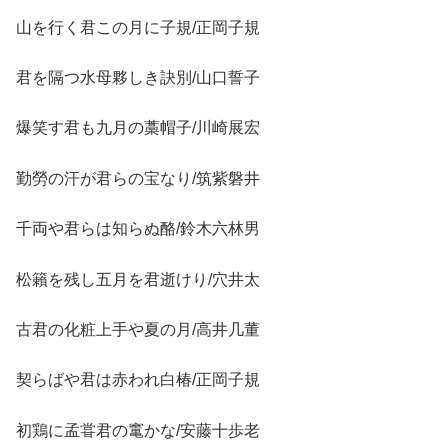
山を行く君この月に子規/正岡子規
君を隔つ水母夥しき訣別/山口誓子
爆笑す君も九月の藁帽子/川崎展宏
勤勞の汗が君らの宝なり/筑紫磐井
千両や君らは知らぬ酪/鈴木六林男
松籟を残し五月を君逝けり/穴井太
古君の化粧上手や夏の月/高井几董
契らばや君は赤われ白椿/正岡子規
初鶏に孟甞君の竃かな/安藤十歩老