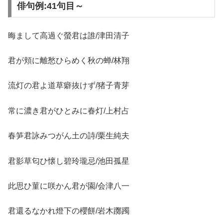
俳句例:41句目～
晦まして高過ぐ螢君は誰/津田清子
君が頬に離愁ひらめく秋の蝉/林翔
流灯の君よ道草癖抜けず/猪子青芽
常に濃き君がひとみに春灯/上村占
春笋君詠みつがん土の詩/栗生純夫
君影草匂ひ懐し碧玲瓏忌/池田孤星
此思ひ菫に咲かん君が園/会津八一
君還るなかれ燈下の櫻餅/岩木躑躅