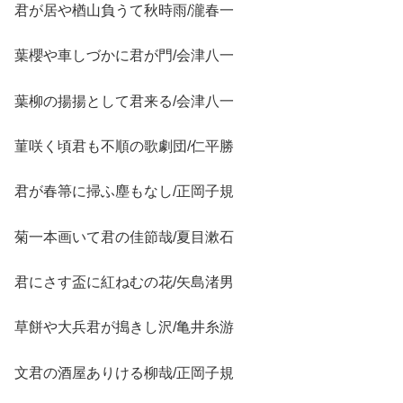
君が居や楢山負うて秋時雨/瀧春一
葉櫻や車しづかに君が門/会津八一
葉柳の揚揚として君来る/会津八一
菫咲く頃君も不順の歌劇団/仁平勝
君が春箒に掃ふ塵もなし/正岡子規
菊一本画いて君の佳節哉/夏目漱石
君にさす盃に紅ねむの花/矢島渚男
草餅や大兵君が搗きし沢/亀井糸游
文君の酒屋ありける柳哉/正岡子規