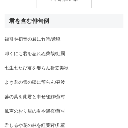
君を含む俳句例
福引や初音の君に竹箒/紫暁
叩くにも君を忘れぬ薺哉/紅爾
七生七たび君を娶らん折笠美秋
よき君の雪の礫に預らん/召波
蓼の葉を此君と申せ雀鮓/蕪村
風声のおり居の君や遅桜/蕪村
君しるや花の林を紅葉狩/几董