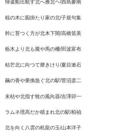
帰還船出航す北へ雁北ヘ/西島麥南
椋の木に囮掛たり家の北/子規句集
幹に苔つく方が北木下闇/高橋笛美
栃木より北も朧や馬の柵/田波富布
枯芒北に向つて靡きけり/夏目漱石
繭の香や乗換急ぐ北の駅/菅沼彦二
末枯や北指す牧の風向器/吉澤卯一
ラムネ壜高だか積まれ北の駅/柏禎
北を向く八雲の机龍の玉/山本洋子