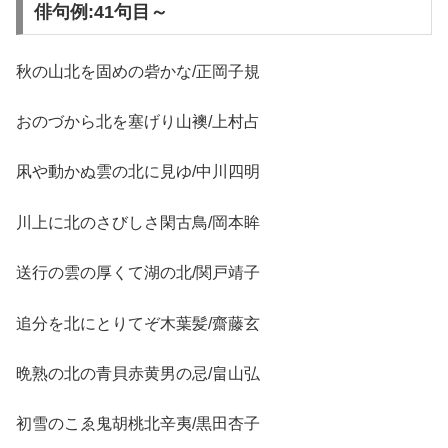
俳句例:41句目～
秋の山北を固めの砦かな/正岡子規
おのづから北を塞げり山襖/上村占
凩や動かぬ雲の北に見ゆ/中川四明
川上に北のさびしさ閑古鳥/岡本眸
送行の雲の厚くて湖の北/関戸靖子
追分を北にとりてぞ木葉髪/齋藤玄
晩熟の北の青貝赤黄男の忌/畠山弘
初雪のこゑ鬼胡桃北辛夷/黒田杏子