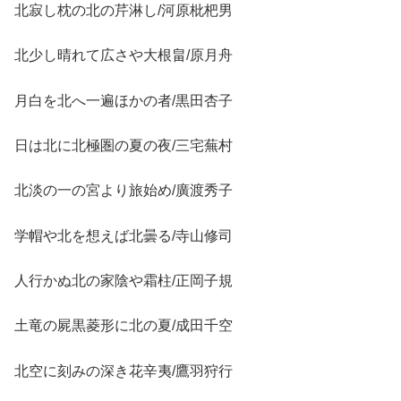
北寂し枕の北の芹淋し/河原枇杷男
北少し晴れて広さや大根畠/原月舟
月白を北へ一遍ほかの者/黒田杏子
日は北に北極圏の夏の夜/三宅蕪村
北淡の一の宮より旅始め/廣渡秀子
学帽や北を想えば北曇る/寺山修司
人行かぬ北の家陰や霜柱/正岡子規
土竜の屍黒菱形に北の夏/成田千空
北空に刻みの深き花辛夷/鷹羽狩行