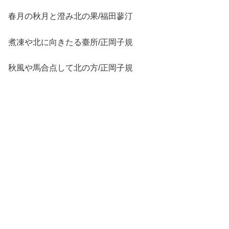
春月の秋月と澄み北の果/福田蓼汀
煮凍や北に向きたる臺所/正岡子規
秋風や馬合点して北の方/正岡子規