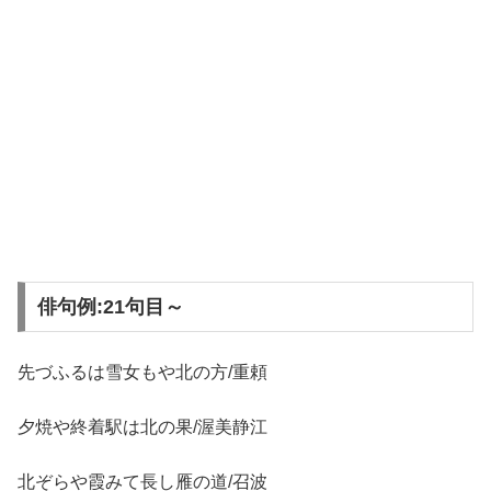
俳句例:21句目～
先づふるは雪女もや北の方/重頼
夕焼や終着駅は北の果/渥美静江
北ぞらや霞みて長し雁の道/召波