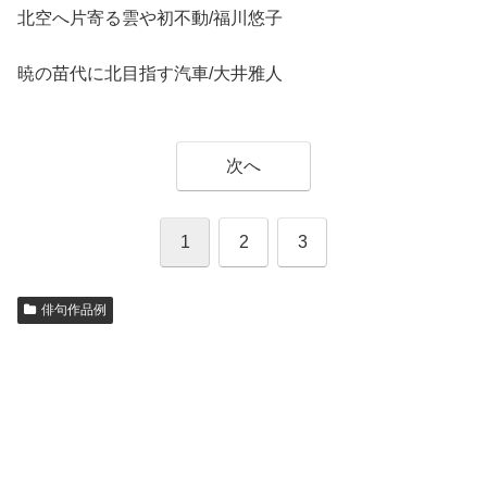
北空へ片寄る雲や初不動/福川悠子
暁の苗代に北目指す汽車/大井雅人
次へ
1
2
3
俳句作品例