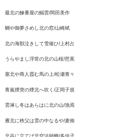
最北の鰊番屋の鰯雲/岡田美作
蜩や御夢さめし北の窓/山崎斌
北の海獣泣きして雪催ひ/上村占
うらやまし浮世の北の山桜/芭蕉
塞北や商人霞む馬の上/松瀬青々
青嵐煙突の煙北へ吹く/正岡子規
雲淋し冬はあらはに北の山/漁焉
雁北に秩父は雲の中なるや/麦南
北谷に立てば北空法師蝉/多佳子