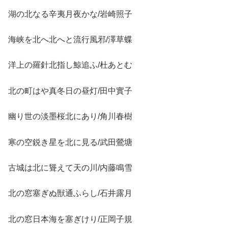
湖の北なる辛夷月夜かな/岩崎照子
海峡を北へ北へと流行風邪/澤草蝶
洋上の羅針北指し鯨追ふ/杜あとむ
北の町はや真冬日の昼灯/田中實子
幽り世の淡墨桜北にあり/角川春樹
寒の空鋭き星を北に見る/武田鶯塘
古城は北に聳えて天の川/内藤鳴雪
北の窓塞ぎぬ獣通ふらし/石井露月
北の窓日本海を塞ぎけり/正岡子規