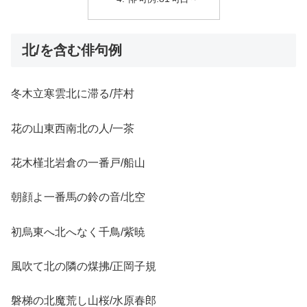
北/を含む俳句例
冬木立寒雲北に滞る/芹村
花の山東西南北の人/一茶
花木槿北岩倉の一番戸/船山
朝顔よ一番馬の鈴の音/北空
初烏東へ北へなく千鳥/紫暁
風吹て北の隣の煤拂/正岡子規
磐梯の北魔荒し山桜/水原春郎