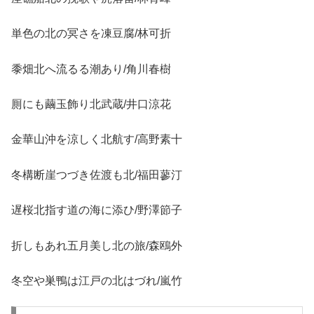
単色の北の冥さを凍豆腐/林可折
黍畑北へ流るる潮あり/角川春樹
厠にも繭玉飾り北武蔵/井口涼花
金華山沖を涼しく北航す/高野素十
冬構断崖つづき佐渡も北/福田蓼汀
遅桜北指す道の海に添ひ/野澤節子
折しもあれ五月美し北の旅/森鴎外
冬空や巣鴨は江戸の北はづれ/嵐竹