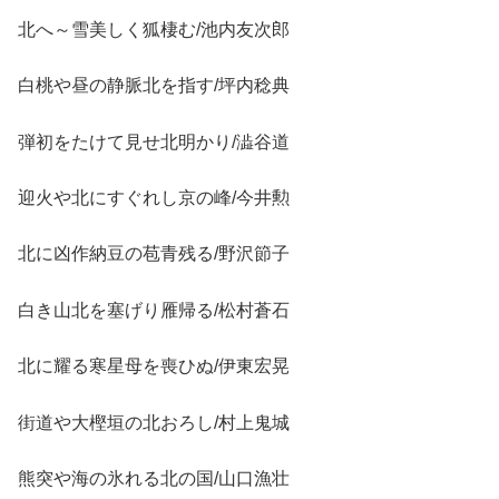
北へ～雪美しく狐棲む/池内友次郎
白桃や昼の静脈北を指す/坪内稔典
弾初をたけて見せ北明かり/澁谷道
迎火や北にすぐれし京の峰/今井勲
北に凶作納豆の苞青残る/野沢節子
白き山北を塞げり雁帰る/松村蒼石
北に耀る寒星母を喪ひぬ/伊東宏晃
街道や大樫垣の北おろし/村上鬼城
熊突や海の氷れる北の国/山口漁壮