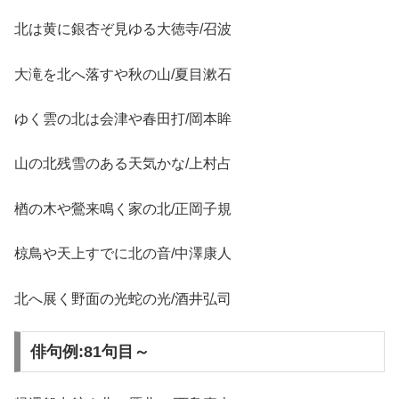
北は黄に銀杏ぞ見ゆる大徳寺/召波
大滝を北へ落すや秋の山/夏目漱石
ゆく雲の北は会津や春田打/岡本眸
山の北残雪のある天気かな/上村占
楢の木や鶯来鳴く家の北/正岡子規
椋鳥や天上すでに北の音/中澤康人
北へ展く野面の光蛇の光/酒井弘司
俳句例:81句目～