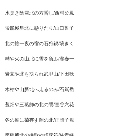
水臭き陰雪北の方昏し/西村公鳳
蛍籠極星北に懸りたり/山口誓子
北の旅一夜の宿の石狩鍋/塙きく
囀や火の山北に雪を負ふ/瀧春一
岩茸や北を抉られ武甲山/下田稔
木枯や山脈北へ走るのみ/石嶌岳
葱畑や三葛飾の北の隈/喜谷六花
冬の庵に菊存す岡の北/正岡子規
座礁船北の挽歌や虎落笛/林青峰