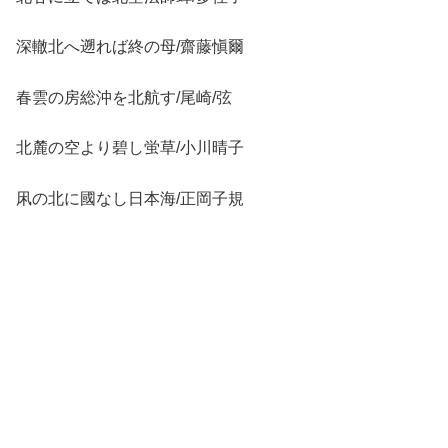
深轍北へ遡れば終の母/齋藤愼爾
春雲の房総沖を北航す/尾崎/弦
北麓の空より碧し蛍草/小川晴子
凩の北に國なし日本海/正岡子規