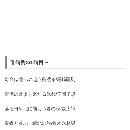
俳句例:61句目～
灯台は北への起点鳥渡る/尾崎隆則
潮流の北より來たる氷哉/正岡子規
落る日や北に雨もつ暮の秋/炭太祇
夏蝶と並ぶ一瞬北の旅/鈴木六林男