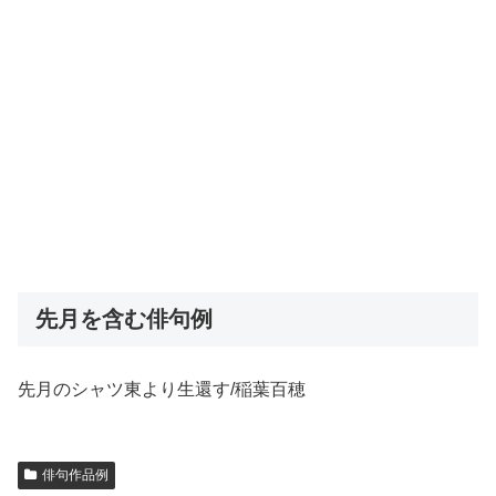
先月を含む俳句例
先月のシャツ東より生還す/稲葉百穂
俳句作品例