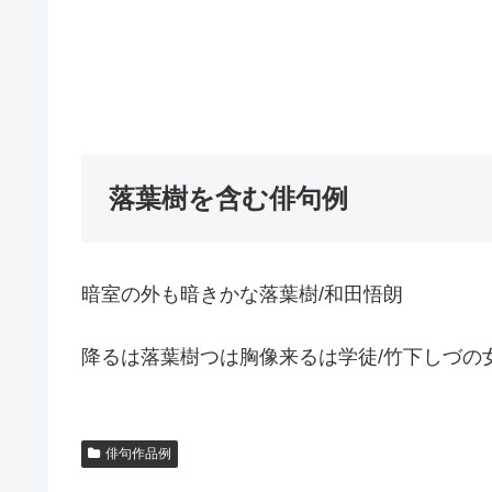
落葉樹を含む俳句例
暗室の外も暗きかな落葉樹/和田悟朗
降るは落葉樹つは胸像来るは学徒/竹下しづの
俳句作品例