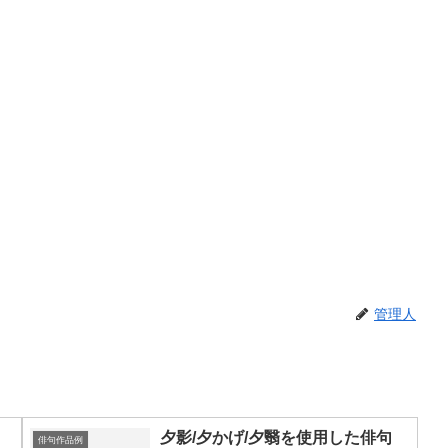
管理人
夕影/夕かげ/夕翳を使用した俳句
俳句作品例