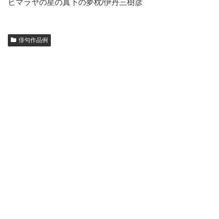
ヒマラヤの星の真下の夢枕/伊丹三樹彦
俳句作品例