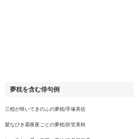
夢枕を含む俳句例
三椏が咲いてきのふの夢枕/手塚美佐
髪なびき霜夜夜ごとの夢枕/折笠美秋