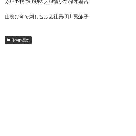
赤い羽根つけ勤め人風情かな/清水基吉
山笑ひ傘で刺し合ふ会社員/田川飛旅子
俳句作品例