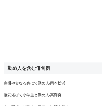
勤め人を含む俳句例
肩掛や妻なる身にて勤め人/岡本松浜
飛花浴びて小学生と勤め人/高澤良一