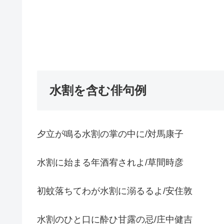
水割を含む俳句例
夕立が鳴る水割の掌の中に/対馬康子
水割に始まる年酒宥されよ/草間時彦
初蚊落ちてわが水割に溺るるよ/安住敦
水割のひと口に酔ひ甘露の忌/庄中健吉