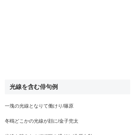
光線を含む俳句例
一塊の光線となりて働けり/篠原
冬鴎どこかの光線が顔に/金子兜太