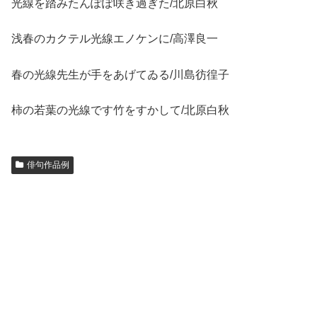
光線を踏みたんぽぽ咲き過ぎた/北原白秋
浅春のカクテル光線エノケンに/高澤良一
春の光線先生が手をあげてゐる/川島彷徨子
柿の若葉の光線です竹をすかして/北原白秋
俳句作品例