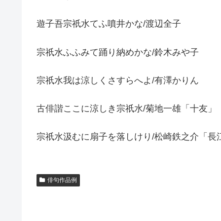
遊子吾宗祇水てふ噴井かな/渡辺全子
宗祇水ふふみて踊り納めかな/鈴木みや子
宗祇水我は涼しくさすらへよ/有澤かりん
古俳諧ここに涼しき宗祇水/菊地一雄「十友」
宗祇水汲むに扇子を落しけり/松崎鉄之介「長
俳句作品例