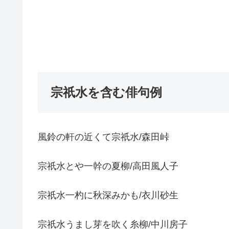
宗祇水を含む俳句例
風鈴の軒の近くて宗祇水/森田峠
宗祇水とや一幹の夏柳/高田風人子
宗祇水一杓に秋深みかも/衣川砂生
宗祇水うまし芽を吹く糸柳/中川房子