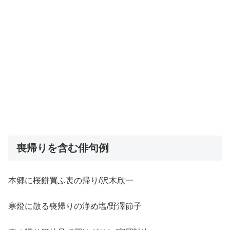
喪帰りを含む俳句例
本郷に桜餅買ふ喪の帰り/沢木欣一
寒燈に散る喪帰りの浄め塩/野澤節子