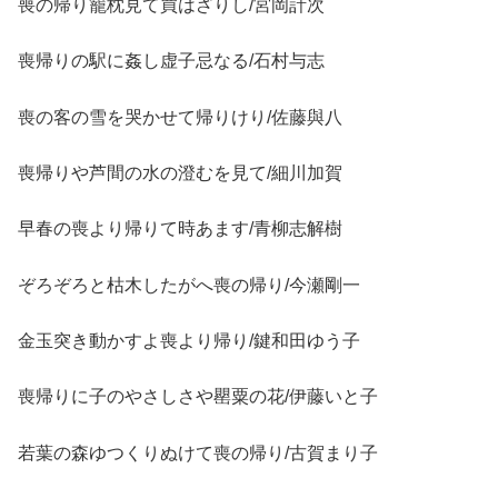
喪の帰り籠枕見て買はざりし/宮岡計次
喪帰りの駅に姦し虚子忌なる/石村与志
喪の客の雪を哭かせて帰りけり/佐藤與八
喪帰りや芦間の水の澄むを見て/細川加賀
早春の喪より帰りて時あます/青柳志解樹
ぞろぞろと枯木したがへ喪の帰り/今瀬剛一
金玉突き動かすよ喪より帰り/鍵和田ゆう子
喪帰りに子のやさしさや罌粟の花/伊藤いと子
若葉の森ゆつくりぬけて喪の帰り/古賀まり子