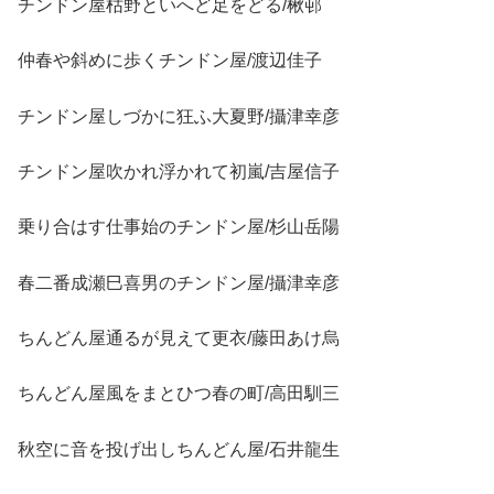
チンドン屋枯野といへど足をどる/楸邨
仲春や斜めに歩くチンドン屋/渡辺佳子
チンドン屋しづかに狂ふ大夏野/攝津幸彦
チンドン屋吹かれ浮かれて初嵐/吉屋信子
乗り合はす仕事始のチンドン屋/杉山岳陽
春二番成瀬巳喜男のチンドン屋/攝津幸彦
ちんどん屋通るが見えて更衣/藤田あけ烏
ちんどん屋風をまとひつ春の町/高田馴三
秋空に音を投げ出しちんどん屋/石井龍生