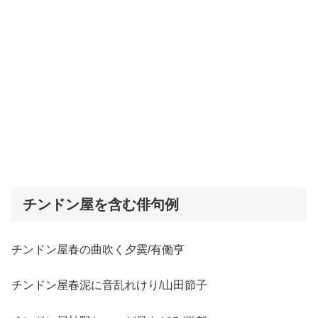
チンドン屋を含む俳句例
チンドン屋春の曲吹く夕霙/有働亨
チンドン屋春泥に音乱れけり/山田節子