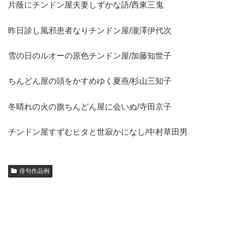
片蔭にチンドン屋夫妻しずかな語/西東三鬼
昨日診し風邪患者なりチンドン屋/瀧澤伊代次
雪の日のルオーの原色チンドン屋/加藤知世子
ちんどん屋の頭をかすめゆく夏燕/杉山三知子
冬晴れの火の旗ちんどん屋に会いぬ/寺田京子
チンドン屋すずむヒタと世寂かになし/中村草田男
俳句作品例