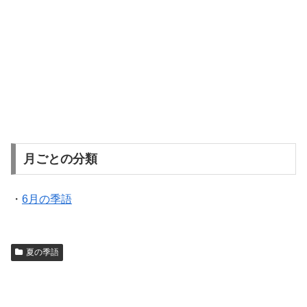
月ごとの分類
・
6月の季語
夏の季語