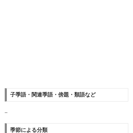
子季語・関連季語・傍題・類語など
–
季節による分類