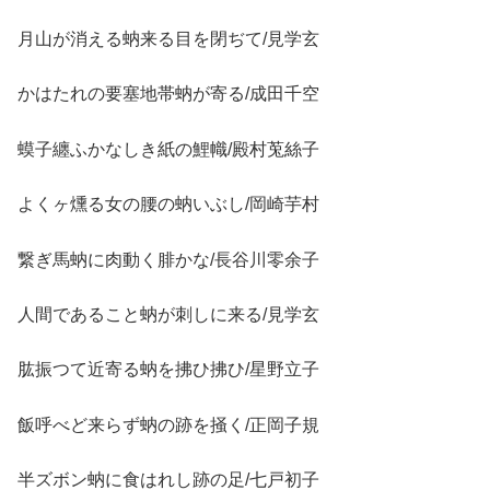
月山が消える蚋来る目を閉ぢて/見学玄
かはたれの要塞地帯蚋が寄る/成田千空
蟆子纏ふかなしき紙の鯉幟/殿村莵絲子
よくヶ燻る女の腰の蚋いぶし/岡崎芋村
繋ぎ馬蚋に肉動く腓かな/長谷川零余子
人間であること蚋が刺しに来る/見学玄
肱振つて近寄る蚋を拂ひ拂ひ/星野立子
飯呼べど来らず蚋の跡を掻く/正岡子規
半ズボン蚋に食はれし跡の足/七戸初子