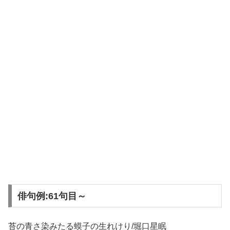
俳句例:61句目～
苔の青さ染みたる蟆子の生れけり/堀口星眠