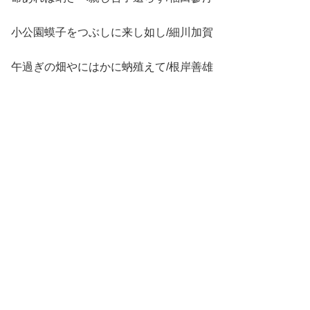
小公園蟆子をつぶしに来し如し/細川加賀
午過ぎの畑やにはかに蚋殖えて/根岸善雄