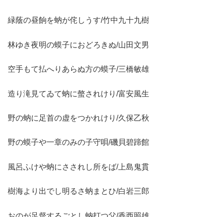
緑蔭の昼餉を蚋が侘しうす/竹中九十九樹
林ゆき夜明の蟆子におどろきぬ/山田文男
空手もて払へりあらぬ方の蟆子/三橋敏雄
造り滝見てゐて蚋に螫されけり/富安風生
野の蚋に足首の虚をつかれけり/久保乙秋
野の蟆子や一章のみの子守唄/磯貝碧蹄館
風呂ふけや蚋にさされし所をば/上島鬼貫
樹海より出でし明るさ蚋まとひ/白岩三郎
おのが足督するごとし蚋打つ父/香西照雄