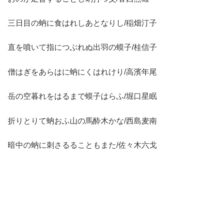
三日目の蚋に食はれしあとなりし/稲畑汀子
直を噴いて指につぶれぬ出羽の蟆子/桂信子
僧はぎをあらはに蚋にくはれけり/高濱年尾
岳の空暮れをはるまで蟆子はらふ/堀口星眠
折りとりて蚋おふ山の馬酔木かな/西島麦南
暗中の蚋に刺さるることもまた/佐々木六戈