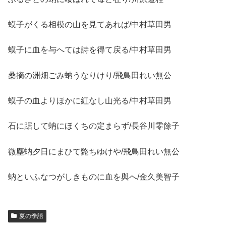
蟆子がくる相模の山を見てあれば/中村草田男
蟆子に血を与へては詩を得て戻る/中村草田男
桑摘の洲畑ごみ蚋うなりけり/飛鳥田れい無公
蟆子の血よりほかに紅なし山光る/中村草田男
石に踞して蚋にほくちの定まらず/長谷川零餘子
微塵蚋夕日にまひて斃ちゆけや/飛鳥田れい無公
蚋といふなつがしきものに血を與へ/金久美智子
夏の季語