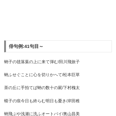
俳句例:41句目～
蚋子の毬落葉の上に来て弾む/田川飛旅子
蚋ふせぐことに心を切りかへて/松本巨草
茶の丘に手拍てば蚋の数十の屍/下村槐太
蟆子の痕今日も終らむ明日も憂き/岸田稚
蚋飛ぶや浅瀬に洗ふオートバイ/奥山昌美