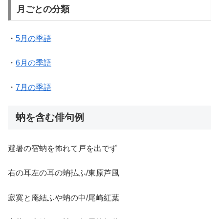
月ごとの分類
・
5月の季語
・
6月の季語
・
7月の季語
蚋を含む俳句例
避暑の宿蚋を怖れて戸を出でず
右の耳左の耳の蚋払ふ/東原芦風
寂寞と庵結ふや蚋の中/尾崎紅葉