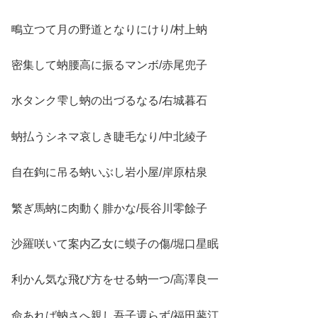
鴫立つて月の野道となりにけり/村上蚋
密集して蚋腰高に振るマンボ/赤尾兜子
水タンク雫し蚋の出づるなる/右城暮石
蚋払うシネマ哀しき睫毛なり/中北綾子
自在鉤に吊る蚋いぶし岩小屋/岸原枯泉
繁ぎ馬蚋に肉動く腓かな/長谷川零餘子
沙羅咲いて案内乙女に蟆子の傷/堀口星眠
利かん気な飛び方をせる蚋一つ/高澤良一
命あれば蚋さへ親し吾子還らず/福田蓼汀