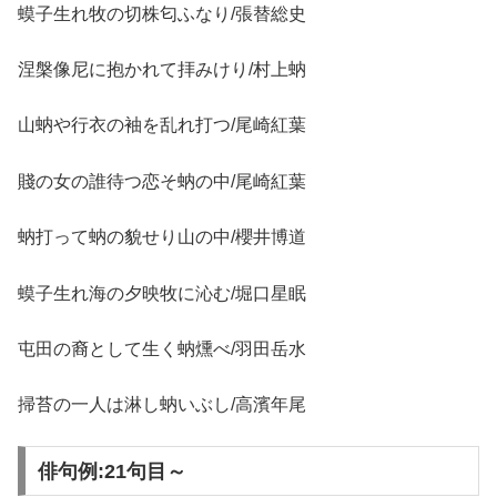
蟆子生れ牧の切株匂ふなり/張替総史
涅槃像尼に抱かれて拝みけり/村上蚋
山蚋や行衣の袖を乱れ打つ/尾崎紅葉
賤の女の誰待つ恋そ蚋の中/尾崎紅葉
蚋打って蚋の貌せり山の中/櫻井博道
蟆子生れ海の夕映牧に沁む/堀口星眠
屯田の裔として生く蚋燻べ/羽田岳水
掃苔の一人は淋し蚋いぶし/高濱年尾
俳句例:21句目～