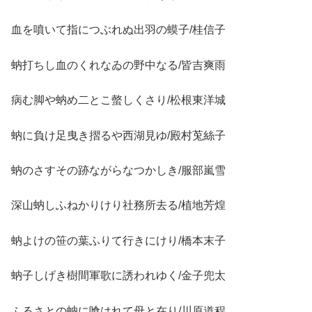
血を噴いて指につぶれぬ出羽の蟆子/桂信子
蚋打ちし血のくれなゐの野中なる/皆吉爽雨
病む脚や蚋め二とこ螫しくさり/松根東洋城
蚋に負け足曳き摺るや西湖見ゆ/殿村莵絲子
蚋のさすその跡ながらなつかしき/服部嵐雪
深山蚋しふねかりけり社務所去る/植地芳煌
蚋よけの笹の葉ふりて行きにけり/橋本末子
蚋子しげき樹間軍歌に誘われゆく/金子兜太
ふるさとの蚋に喰はれて母と在り/川原道程