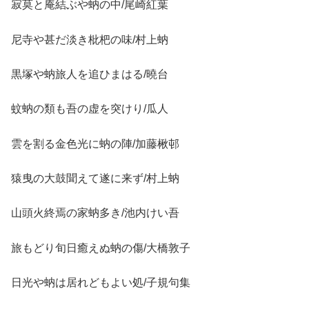
寂莫と庵結ぶや蚋の中/尾崎紅葉
尼寺や甚だ淡き枇杷の味/村上蚋
黒塚や蚋旅人を追ひまはる/曉台
蚊蚋の類も吾の虚を突けり/瓜人
雲を割る金色光に蚋の陣/加藤楸邨
猿曳の大鼓聞えて遂に来ず/村上蚋
山頭火終焉の家蚋多き/池内けい吾
旅もどり旬日癒えぬ蚋の傷/大橋敦子
日光や蚋は居れどもよい処/子規句集