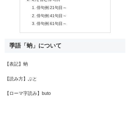
俳句例:21句目～
俳句例:41句目～
俳句例:61句目～
季語「蚋」について
【表記】蚋
【読み方】ぶと
【ローマ字読み】buto