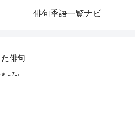
俳句季語一覧ナビ
った俳句
みました。