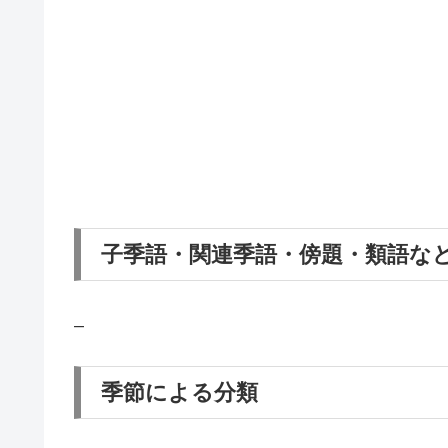
子季語・関連季語・傍題・類語な
–
季節による分類