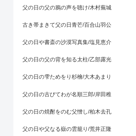
父の日の父の鴉の声を聴け/木村蕪城
古き帯まきて父の日青芒/百合山羽公
父の日や書斎の沙漠写真集/塩見恵介
父の日の父の背を知る太柱/乙部露光
父の日の雫ためをり杉檜/大木あまり
父の日の古びてわが名順三郎/岸田稚
父の日の焼酎をのむ父憎し/柏木去孔
父の日や父なる嶽の雲籠り/荒井正隆