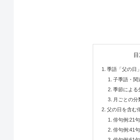
目
季語「父の日
子季語・関
季節による
月ごとの分
父の日を含む
俳句例:21
俳句例:41
俳句例:61