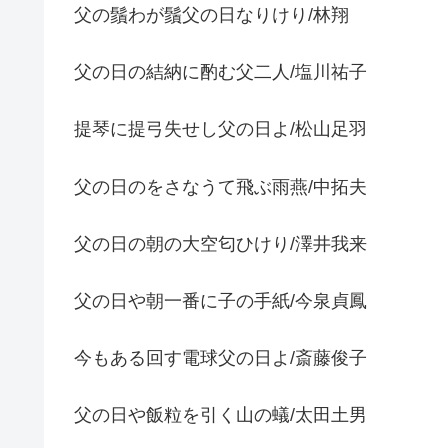
父の鬚わが鬚父の日なりけり/林翔
父の日の結納に酌む父二人/塩川祐子
提琴に提弓失せし父の日よ/松山足羽
父の日のをさなうて飛ぶ雨燕/中拓夫
父の日の朝の大空匂ひけり/澤井我来
父の日や朝一番に子の手紙/今泉貞鳳
今もある回す電球父の日よ/斎藤俊子
父の日や飯粒を引く山の蟻/太田土男