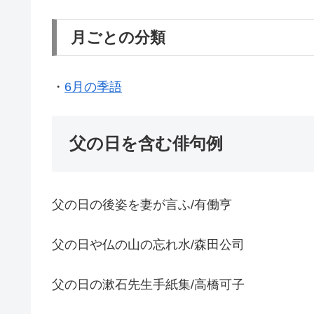
月ごとの分類
・
6月の季語
父の日を含む俳句例
父の日の後姿を妻が言ふ/有働亨
父の日や仏の山の忘れ水/森田公司
父の日の漱石先生手紙集/高橋可子