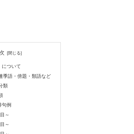
次
」について
連季語・傍題・類語など
分類
類
俳句例
句目～
句目～
句目～