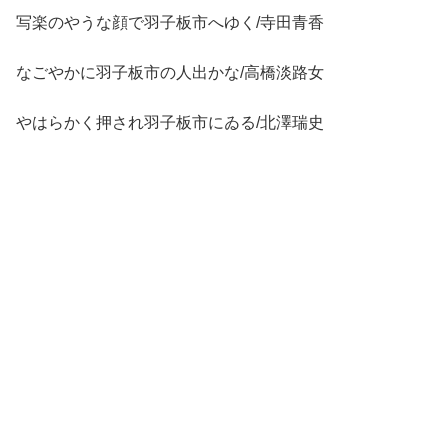
写楽のやうな顔で羽子板市へゆく/寺田青香
なごやかに羽子板市の人出かな/高橋淡路女
やはらかく押され羽子板市にゐる/北澤瑞史