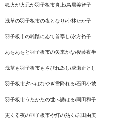
狐火が火元か羽子板市炎上/鳥居美智子
浅草の羽子板市の夜となり/小林たか子
羽子板市の雑踏にゐて首寒し/永方裕子
あをあをと羽子板市の矢来かな/後藤夜半
浅草も羽子板市もさびれゐし/成瀬正とし
羽子板市夕べはなやぎ雪降れる/石田小坡
羽子板市うたかたの世へ誘はる/岡田和子
更くる夜の羽子板市や灯の熱く/岩田由美