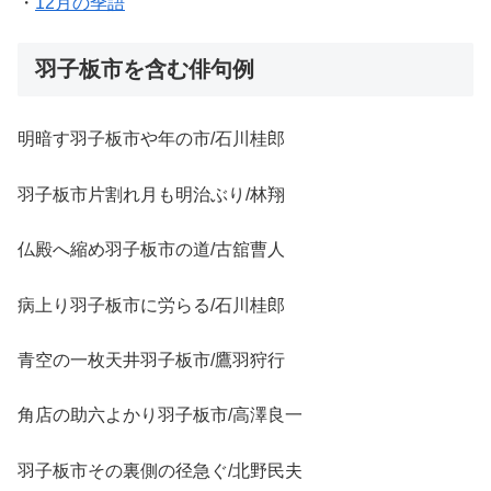
・
12月の季語
羽子板市を含む俳句例
明暗す羽子板市や年の市/石川桂郎
羽子板市片割れ月も明治ぶり/林翔
仏殿へ縮め羽子板市の道/古舘曹人
病上り羽子板市に労らる/石川桂郎
青空の一枚天井羽子板市/鷹羽狩行
角店の助六よかり羽子板市/高澤良一
羽子板市その裏側の径急ぐ/北野民夫