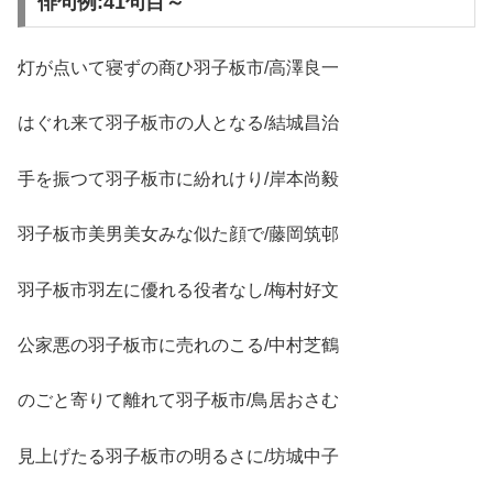
俳句例:41句目～
灯が点いて寝ずの商ひ羽子板市/高澤良一
はぐれ来て羽子板市の人となる/結城昌治
手を振つて羽子板市に紛れけり/岸本尚毅
羽子板市美男美女みな似た顔で/藤岡筑邨
羽子板市羽左に優れる役者なし/梅村好文
公家悪の羽子板市に売れのこる/中村芝鶴
のごと寄りて離れて羽子板市/鳥居おさむ
見上げたる羽子板市の明るさに/坊城中子