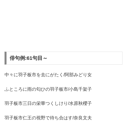
俳句例:61句目～
中々に羽子板市を去にがたく/阿部みどり女
ふところに雨の匂ひの羽子板市/小島千架子
羽子板市三日の栄華つくしけり/水原秋櫻子
羽子板市仁王の視野で待ち合はす/奈良文夫