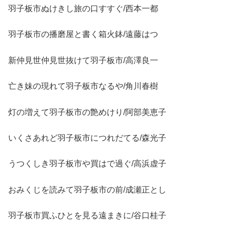
羽子板市ぬけきし旅の口すすぐ/西本一都
羽子板市の播磨屋と書く箱火鉢/遠藤はつ
新仲見世仲見世抜けて羽子板市/高澤良一
亡き妹の現れて羽子板市なるや/角川春樹
灯の増えて羽子板市の艶めけり/阿部美恵子
いくさあれど羽子板市につれだてる/森光子
うつくしき羽子板市や買はで過ぐ/高浜虚子
おみくじを読みて羽子板市の前/成瀬正とし
羽子板市買ふひとを見る遠まきに/谷口桂子