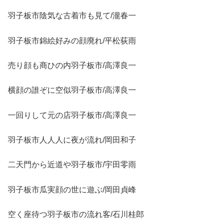
羽子板市陰気な古着市も見て/瀧春一
羽子板市錦絵好みの顔廃れ/平松荻雨
売り顔も商ひの内羽子板市/高澤良一
横顔の誰ぞに空似羽子板市/高澤良一
一回りして元の店羽子板市/高澤良一
羽子板市人人人に夜が流れ/岡田和子
二天門から近道や羽子板市/宇田零雨
羽子板市瓜実顔の世に遊ぶ/岡田貞峰
空く座待つ羽子板市の流れ客/石川桂郎