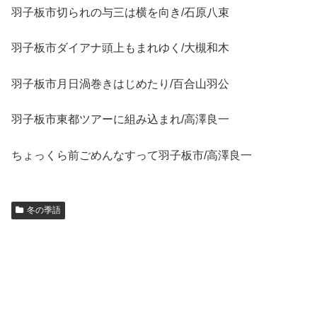
羽子板市切られの与三は横を向き/石原八束
羽子板市ダイアナ頭上もまれゆく/大槻和木
羽子板市月日渦巻きはじめたり/百合山羽公
羽子板市東都ツアーに組み込まれ/高澤良一
ちょっくら前ごめんなすって羽子板市/高澤良一
冬の季語