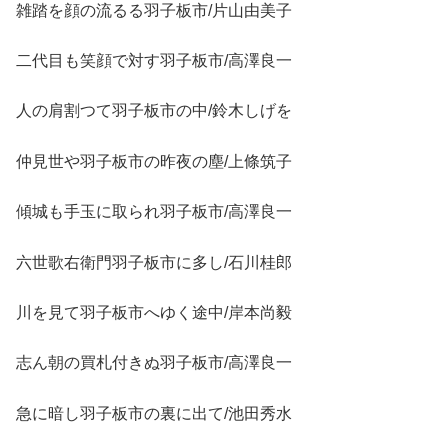
雑踏を顔の流るる羽子板市/片山由美子
二代目も笑顔で対す羽子板市/高澤良一
人の肩割つて羽子板市の中/鈴木しげを
仲見世や羽子板市の昨夜の塵/上條筑子
傾城も手玉に取られ羽子板市/高澤良一
六世歌右衛門羽子板市に多し/石川桂郎
川を見て羽子板市へゆく途中/岸本尚毅
志ん朝の買札付きぬ羽子板市/高澤良一
急に暗し羽子板市の裏に出て/池田秀水