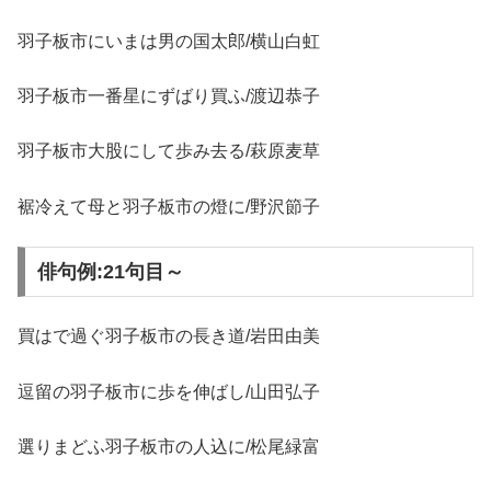
羽子板市にいまは男の国太郎/横山白虹
羽子板市一番星にずばり買ふ/渡辺恭子
羽子板市大股にして歩み去る/萩原麦草
裾冷えて母と羽子板市の燈に/野沢節子
俳句例:21句目～
買はで過ぐ羽子板市の長き道/岩田由美
逗留の羽子板市に歩を伸ばし/山田弘子
選りまどふ羽子板市の人込に/松尾緑富