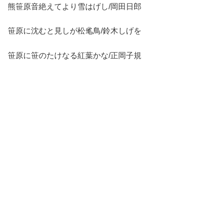
熊笹原音絶えてより雪はげし/岡田日郎
笹原に沈むと見しが松毟鳥/鈴木しげを
笹原に笹のたけなる紅葉かな/正岡子規