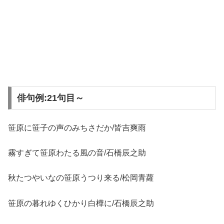
俳句例:21句目～
笹原に笹子の声のみちさだか/皆吉爽雨
霧すぎて笹原わたる風の音/石橋辰之助
秋たつやいなの笹原うつり来る/松岡青蘿
笹原の暮れゆくひかり白樺に/石橋辰之助