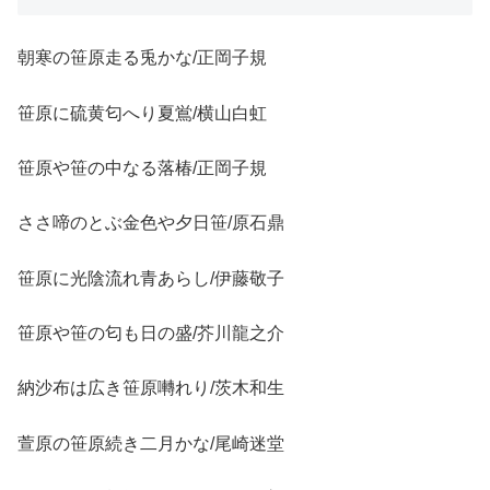
朝寒の笹原走る兎かな/正岡子規
笹原に硫黄匂へり夏鴬/横山白虹
笹原や笹の中なる落椿/正岡子規
ささ啼のとぶ金色や夕日笹/原石鼎
笹原に光陰流れ青あらし/伊藤敬子
笹原や笹の匂も日の盛/芥川龍之介
納沙布は広き笹原囀れり/茨木和生
萱原の笹原続き二月かな/尾崎迷堂