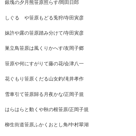
銀塊の夕月熊笹原照らす/岡田日郎
しぐるゝや笹原もどる兎狩/寺田寅彦
妹許や露の笹原踏み分けて/寺田寅彦
巣立鳥笹原は風くりかへす/友岡子郷
笹原や何にすがりて藤の花/会津八一
花ぐもり笹原くだる山女釣/滝井孝作
雪車引て笹原歸る月夜かな/正岡子規
はらはらと動くや秋の根笹原/正岡子規
柳生街道笹原ふかくおとし角/中村翠湖