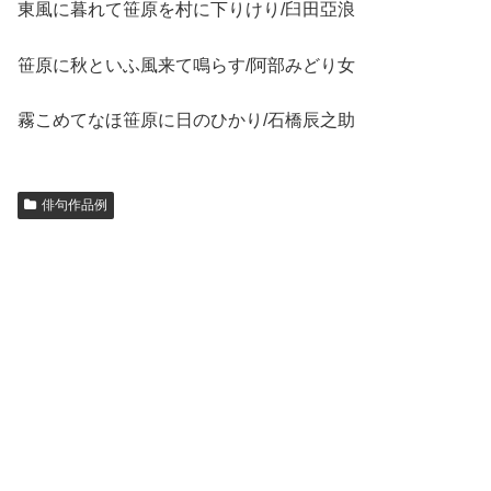
東風に暮れて笹原を村に下りけり/臼田亞浪
笹原に秋といふ風来て鳴らす/阿部みどり女
霧こめてなほ笹原に日のひかり/石橋辰之助
俳句作品例