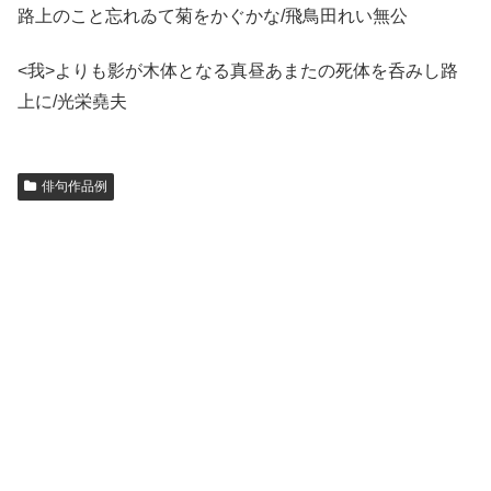
路上のこと忘れゐて菊をかぐかな/飛鳥田れい無公
<我>よりも影が木体となる真昼あまたの死体を呑みし路
上に/光栄堯夫
俳句作品例