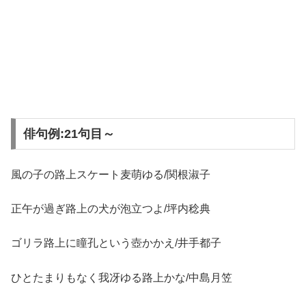
俳句例:21句目～
風の子の路上スケート麦萌ゆる/関根淑子
正午が過ぎ路上の犬が泡立つよ/坪内稔典
ゴリラ路上に瞳孔という壺かかえ/井手都子
ひとたまりもなく我冴ゆる路上かな/中島月笠