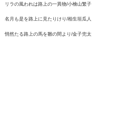
リラの風われは路上の一異物/小檜山繁子
名月も是を路上に見たりけり/相生垣瓜人
悄然たる路上の馬を雛の間より/金子兜太