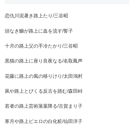
恋仇川泥暑き路上たり/三谷昭
頭なき鰤が路上に血を流す/誓子
十月の路上父の手冷たかり/三谷昭
黒猫の路上に座り良夜なる/名取鳳声
花藤に路上の風の移りけり/太田鴻村
凩や路上とびくる反古を踏む/森田峠
若者の路上芸術落葉降る/古賀まり子
寒月や路上ピエロの白化粧/仙田洋子