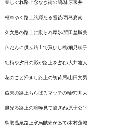
春しぐれ路上念なき街の鳩/林原耒井
柩車ゆく路上絡繹たる雪後/西島麥南
久女忌の路上に蹴られ厚氷/肥田埜勝美
仏だんに供ふ路上で買ひし桃/細見綾子
紅梅や夕日の影が路上を占む/大井雅人
花のごと掃きし路上の初荷屑/山田文男
歳末の路上ちらばるマッチの軸/穴井太
風光る路上の喧嘩見て過ぎぬ/原子公平
鳥取温泉路上寒烏賊売がゐて/木村蕪城