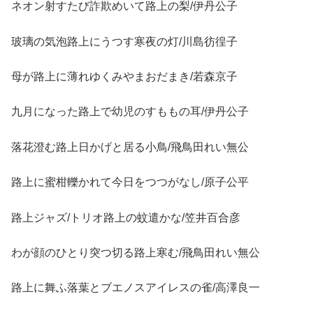
ネオン射すたび詐欺めいて路上の梨/伊丹公子
玻璃の気泡路上にうつす寒夜の灯/川島彷徨子
母が路上に薄れゆくみやまおだまき/若森京子
九月になった路上で幼児のすももの耳/伊丹公子
落花澄む路上日かげと居る小鳥/飛鳥田れい無公
路上に蜜柑轢かれて今日をつつがなし/原子公平
路上ジャズ/トリオ路上の蚊遣かな/笠井百合彦
わが顔のひとり突つ切る路上寒む/飛鳥田れい無公
路上に舞ふ落葉とブエノスアイレスの雀/高澤良一