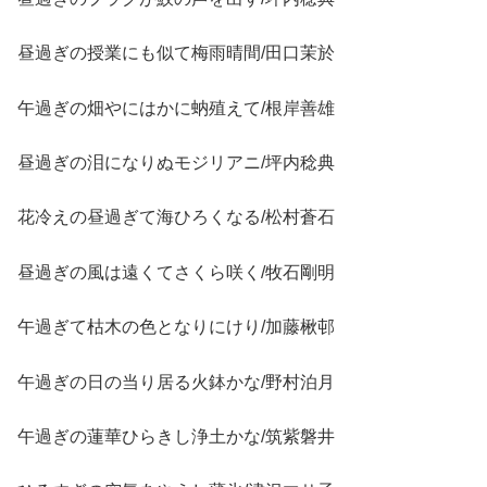
昼過ぎの授業にも似て梅雨晴間/田口茉於
午過ぎの畑やにはかに蚋殖えて/根岸善雄
昼過ぎの泪になりぬモジリアニ/坪内稔典
花冷えの昼過ぎて海ひろくなる/松村蒼石
昼過ぎの風は遠くてさくら咲く/牧石剛明
午過ぎて枯木の色となりにけり/加藤楸邨
午過ぎの日の当り居る火鉢かな/野村泊月
午過ぎの蓮華ひらきし浄土かな/筑紫磐井