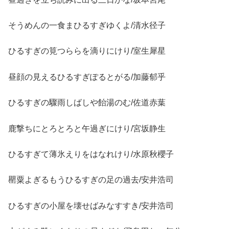
そうめんの一食まひるすぎゆくよ/清水径子
ひるすぎの筧つららを滴りにけり/室生犀星
昼顔の見えるひるすぎぽるとがる/加藤郁乎
ひるすぎの驟雨しばしや飴湯のむ/佐道赤葉
鹿撃ちにとろとろと午過ぎにけり/宮坂静生
ひるすぎて薄氷えりをはなれけり/水原秋櫻子
罌粟よぎるもうひるすぎの足の過去/安井浩司
ひるすぎの小屋を壊せばみなすすき/安井浩司