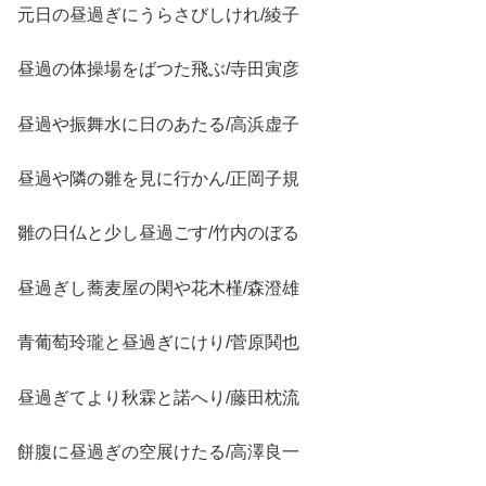
元日の昼過ぎにうらさびしけれ/綾子
昼過の体操場をばつた飛ぶ/寺田寅彦
昼過や振舞水に日のあたる/高浜虚子
昼過や隣の雛を見に行かん/正岡子規
雛の日仏と少し昼過ごす/竹内のぼる
昼過ぎし蕎麦屋の閑や花木槿/森澄雄
青葡萄玲瓏と昼過ぎにけり/菅原鬨也
昼過ぎてより秋霖と諾へり/藤田枕流
餅腹に昼過ぎの空展けたる/高澤良一