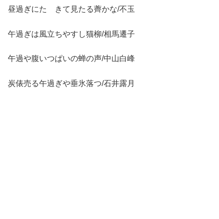
昼過ぎにたゝきて見たる薺かな/不玉
午過ぎは風立ちやすし猫柳/相馬遷子
午過や腹いつぱいの蝉の声/中山白峰
炭俵売る午過ぎや垂氷落つ/石井露月