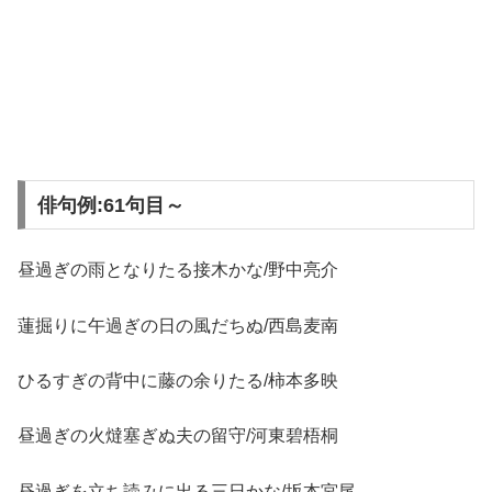
俳句例:61句目～
昼過ぎの雨となりたる接木かな/野中亮介
蓮掘りに午過ぎの日の風だちぬ/西島麦南
ひるすぎの背中に藤の余りたる/柿本多映
昼過ぎの火燵塞ぎぬ夫の留守/河東碧梧桐
昼過ぎを立ち読みに出る三日かな/坂本宮尾