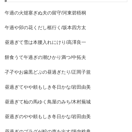
午過の火燵塞ぎぬ夫の留守/河東碧梧桐
午過や卯の花くだし柩行く/坂本四方太
昼過ぎて雪は本腰入れにけり/高澤良一
餅食うて午過ぎの潮ひかり満つ/中拓夫
孑孑やお歯黒どぶの昼過ぎたり/正岡子規
昼過ぎてやや頼もしき冬日かな/岩田由美
昼過ぎて杣の馬ゆく鳥屋のみち/木村蕪城
昼過ぎのやや頼もしき冬日かな/岩田由美
昼過ぎのプラグが鮫の声を出す/坪内稔典