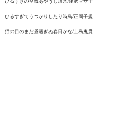
ひるすぎの空気あやうし薄氷/津沢マサ子
ひるすぎてうつかりしたり時鳥/正岡子規
猫の目のまだ昼過ぎぬ春日かな/上島鬼貫