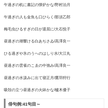
午過ぎの机に書記の懐炉かな/野村泊月
午過ぎの人も金魚も口ひらく/那須乙郎
梅毛虫ひるすぎの日が退屈に/大石悦子
昼過ぎの潮響ける白あぢさゐ/高澤良一
ひる過ぎや氷のうへのはしり水/大江丸
昼過ぎの雲雀のこゑの中弛み/高澤良一
昼過ぎの水汲みに出て寝正月/鷹羽狩行
吸殻の立つ昼過ぎの火鉢かな/櫨木優子
俳句例:41句目～