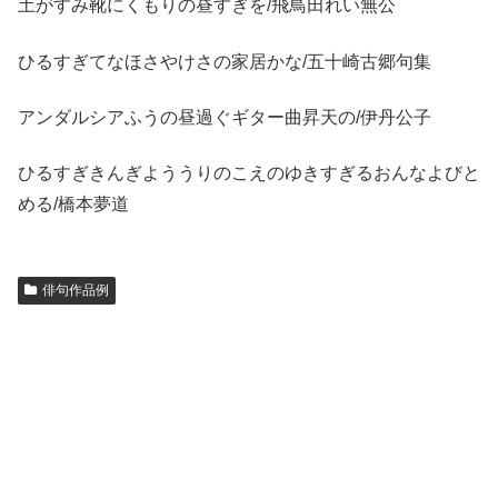
土がすみ靴にくもりの昼すぎを/飛鳥田れい無公
ひるすぎてなほさやけさの家居かな/五十崎古郷句集
アンダルシアふうの昼過ぐギター曲昇天の/伊丹公子
ひるすぎきんぎよううりのこえのゆきすぎるおんなよびと
める/橋本夢道
俳句作品例