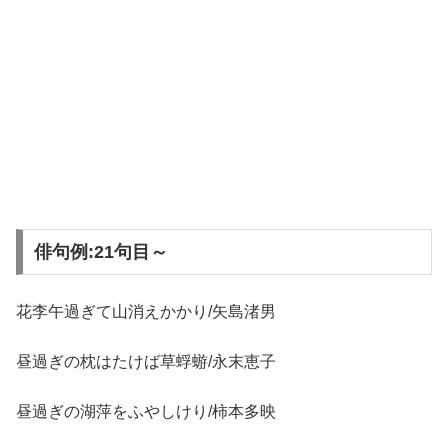
俳句例:21句目～
花李午過ぎて山消えかかり/矢島渚男
昼過ぎの枕はたけば草蜉蝣/永末恵子
昼過ぎの湖萍をふやしけり/柿本多映