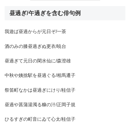
昼過ぎ/午過ぎを含む俳句例
我遊ば昼過からが元日ぞ/一茶
酒のみの膝昼過ぎぬ更衣/暁台
昼過ぎて元日の閑水仙に/森澄雄
中秋や姨捨駅を昼過ぐる/相馬遷子
祭笛町なかは昼過ぎにけり/桂信子
昼過や菖蒲湯濁る糠の汁/正岡子規
ひるすぎの町音にゐて心太/桂信子