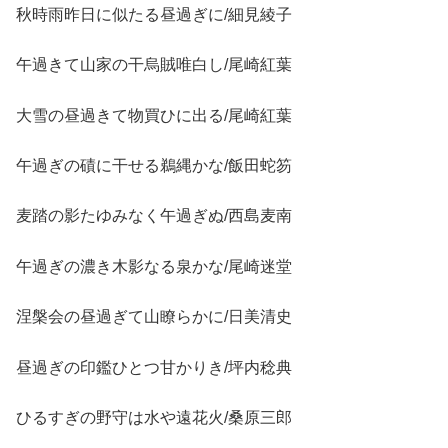
秋時雨昨日に似たる昼過ぎに/細見綾子
午過きて山家の干烏賊唯白し/尾崎紅葉
大雪の昼過きて物買ひに出る/尾崎紅葉
午過ぎの磧に干せる鵜縄かな/飯田蛇笏
麦踏の影たゆみなく午過ぎぬ/西島麦南
午過ぎの濃き木影なる泉かな/尾崎迷堂
涅槃会の昼過ぎて山瞭らかに/日美清史
昼過ぎの印鑑ひとつ甘かりき/坪内稔典
ひるすぎの野守は水や遠花火/桑原三郎