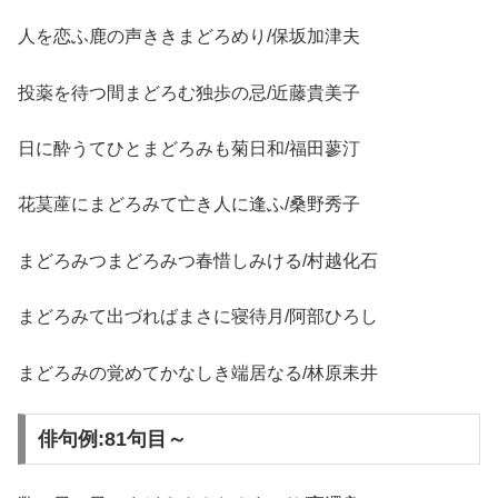
人を恋ふ鹿の声ききまどろめり/保坂加津夫
投薬を待つ間まどろむ独歩の忌/近藤貴美子
日に酔うてひとまどろみも菊日和/福田蓼汀
花茣蓙にまどろみて亡き人に逢ふ/桑野秀子
まどろみつまどろみつ春惜しみける/村越化石
まどろみて出づればまさに寝待月/阿部ひろし
まどろみの覚めてかなしき端居なる/林原耒井
俳句例:81句目～