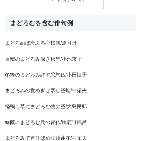
まどろむを含む俳句例
まどろめば衰ふる心桜餅/原月舟
百獣のまどろみ深き秋旱/小池京子
冬蜂のまどろみ許す忿怒仏/小田恒子
まどろみの覚めぎは寒し昼蛙/中拓夫
軽鴨も草にまどろむ牧の昼/大島民郎
緑蔭にまどろむ兵の皆仏/鈴鹿野風呂
まどろみて首汗ばめり睡蓮花/中拓夫