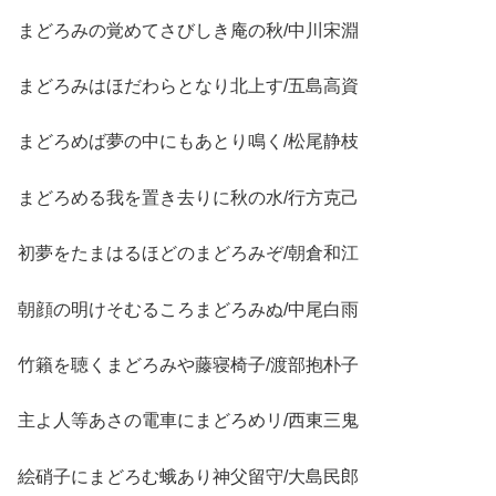
まどろみの覚めてさびしき庵の秋/中川宋淵
まどろみはほだわらとなり北上す/五島高資
まどろめば夢の中にもあとり鳴く/松尾静枝
まどろめる我を置き去りに秋の水/行方克己
初夢をたまはるほどのまどろみぞ/朝倉和江
朝顔の明けそむるころまどろみぬ/中尾白雨
竹籟を聴くまどろみや藤寝椅子/渡部抱朴子
主よ人等あさの電車にまどろめリ/西東三鬼
絵硝子にまどろむ蛾あり神父留守/大島民郎