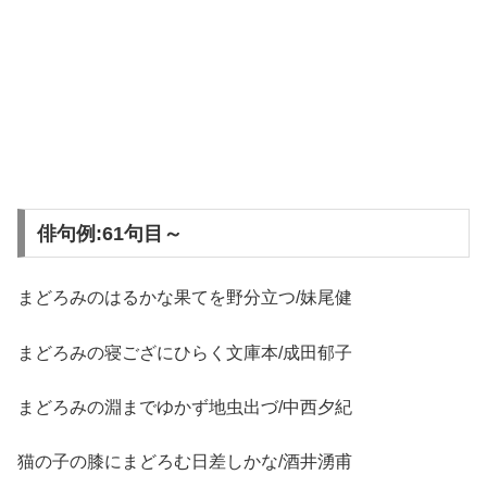
俳句例:61句目～
まどろみのはるかな果てを野分立つ/妹尾健
まどろみの寝ござにひらく文庫本/成田郁子
まどろみの淵までゆかず地虫出づ/中西夕紀
猫の子の膝にまどろむ日差しかな/酒井湧甫