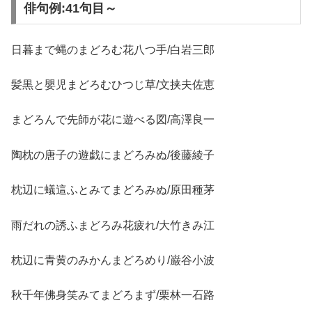
俳句例:41句目～
日暮まで蝿のまどろむ花八つ手/白岩三郎
髪黒と嬰児まどろむひつじ草/文挟夫佐恵
まどろんで先師が花に遊べる図/高澤良一
陶枕の唐子の遊戯にまどろみぬ/後藤綾子
枕辺に蟻這ふとみてまどろみぬ/原田種茅
雨だれの誘ふまどろみ花疲れ/大竹きみ江
枕辺に青黄のみかんまどろめり/巌谷小波
秋千年佛身笑みてまどろまず/栗林一石路