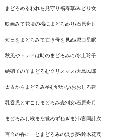
まどろめるわれを見守り福寿草/みどり女
映画みて花壇の榻にまどろめり/石原舟月
短日をまどろみて亡き母を見ぬ/堀口星眠
秋風やトレドは時のまどろみに/水上玲子
絵硝子の羊まどろむクリスマス/大島民郎
太古からまどろみ孕む卵かな/おおしろ建
乳呑児とすこしまどろみ麦刈女/石原舟月
まどろみし喉まだ覚めずねぎま汁/宮岡計次
百合の香に一とまどろみの淡き夢/鈴木花蓑