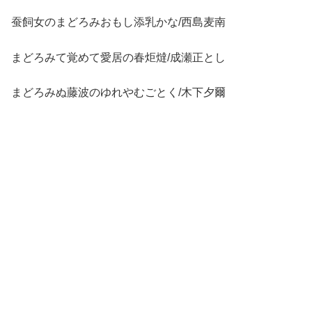
蚕飼女のまどろみおもし添乳かな/西島麦南
まどろみて覚めて愛居の春炬燵/成瀬正とし
まどろみぬ藤波のゆれやむごとく/木下夕爾