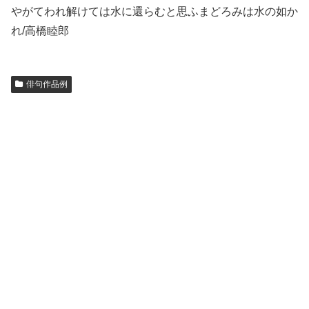
やがてわれ解けては水に還らむと思ふまどろみは水の如か
れ/高橋睦郎
俳句作品例