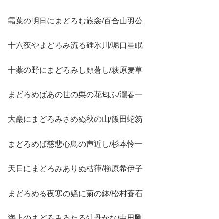
霜葉の明日にまどろむ旅衾/百合山羽公
十六夜やまどろみ流る碓氷川/堀口星眠
十薬の野にまどろみし顔蒼し/萩原麦草
まどろめばあの世の栗の花匂ふ/瀧春一
大巖にまどろみさめぬ秋の山/飯田蛇笏
まどろめば慈悲心鳥の声近し/杉本怜一
天日にまどろみありぬ枯葎/櫛原希伊子
まどろめる夜寒の媼に菊の鉢/松村蒼石
海上のまどろみゐたる牡丹かな/中田剛