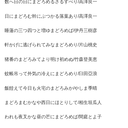
数へ日の日にまどろめるさるすべり/高澤良一
日にまどろむ幹にぶつかる落葉あり/高澤良一
睡蓮の三つ四つと増ゆまどろめば/伊丹三樹彦
軒かげに逃げられてみなまどろめり/片山桃史
猪番のまどろみてより明け初めぬ/竹森登美恵
蚊帳吊って外気の冷えにまどろめり/臼田亞浪
飯饐えて今日も火宅のまどろみか/やしま季晴
まどろまむかなや西日にほとりして/相生垣瓜人
われも夜叉かな昼の芒にまどろめば/間庭とよ子