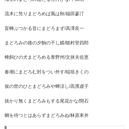
流木に凭りまどろめば風は秋/福田蓼汀
盲蝉ぶつかる音にまどろまず/高澤良一
まどろみの後の夕餉の干し鰈/能村登四郎
蜂飼ひの犬まどろめる青野州/文挟夫佐恵
春潮にまどろむ肘をつい外す/稲垣きくの
仮の世のひとまどろみや蝉涼し/高濱虚子
抜かり無くまどろみもする尾花かな/間石
蜩を待つとはあらずまどろみぬ/林原耒井