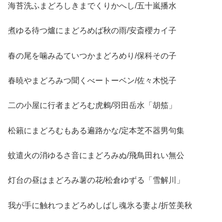
海苔洗ふまどろしきまでくりかへし/五十嵐播水
煮ゆる待つ爐にまどろめば秋の雨/安斎櫻カイ子
春の尾を噛みゐていつかまどろめり/保科その子
春暁やまどろみつ聞くべートーベン/佐々木悦子
二の小屋に行者まどろむ虎鶫/羽田岳水「胡笳」
松籟にまどろむもある遍路かな/定本芝不器男句集
蚊遣火の消ゆるさ音にまどろみぬ/飛鳥田れい無公
灯台の昼はまどろみ薯の花/松倉ゆずる「雪解川」
我が手に触れつまどろめしばし魂氷る妻よ/折笠美秋