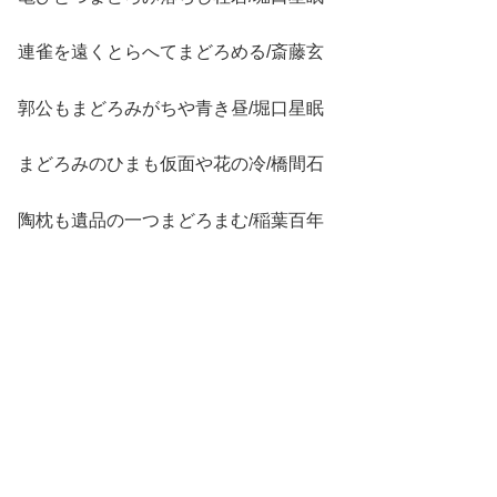
連雀を遠くとらへてまどろめる/斎藤玄
郭公もまどろみがちや青き昼/堀口星眠
まどろみのひまも仮面や花の冷/橋間石
陶枕も遺品の一つまどろまむ/稲葉百年