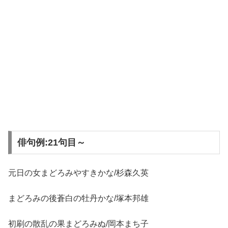
俳句例:21句目～
元日の女まどろみやすきかな/杉森久英
まどろみの後蒼白の牡丹かな/塚本邦雄
初刷の散乱の果まどろみぬ/岡本まち子