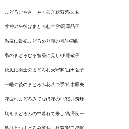
まどろむやさゝやく如き萩紫苑/久女
牧神の午後はまどろむ羊雲/高澤晶子
温泉に貴妃まどろめり朝の月/中勘助
梟のまどろむる貌昼に見し/伊藤敬子
秋風に衛士のまどろむ天守閣/山田弘子
一睡の後のまどろみ花八つ手/鈴木鷹夫
花疲れまどろみてなほ花の中/桜井筑蛙
蜩をまどろみの中暮れて来し/高澤良一
亀ひとつまどろみ落ちし杜若/堀口星眠