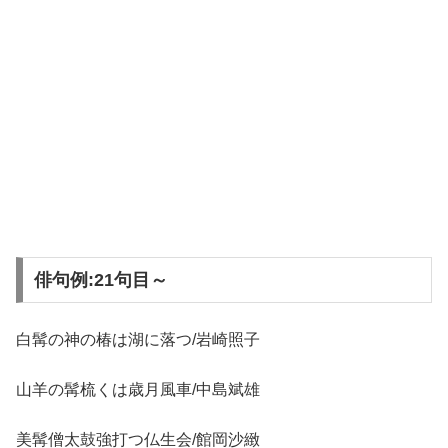
俳句例:21句目～
白髯の神の椿は湖に落つ/岩崎照子
山羊の髯梳くは歳月風車/中島斌雄
美髯僧太鼓強打つ仏生会/館岡沙緻