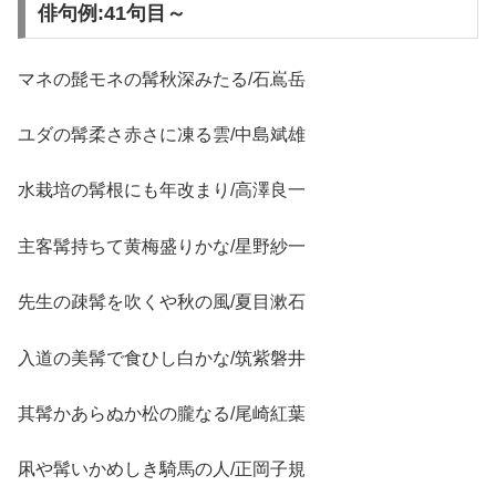
俳句例:41句目～
マネの髭モネの髯秋深みたる/石嶌岳
ユダの髯柔さ赤さに凍る雲/中島斌雄
水栽培の髯根にも年改まり/高澤良一
主客髯持ちて黄梅盛りかな/星野紗一
先生の疎髯を吹くや秋の風/夏目漱石
入道の美髯で食ひし白かな/筑紫磐井
其髯かあらぬか松の朧なる/尾崎紅葉
凩や髯いかめしき騎馬の人/正岡子規