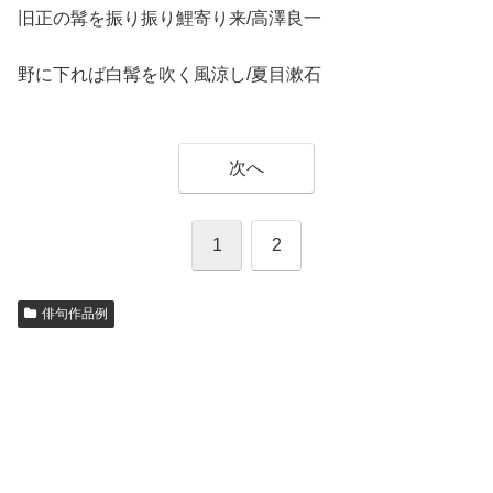
旧正の髯を振り振り鯉寄り来/高澤良一
野に下れば白髯を吹く風涼し/夏目漱石
次へ
1
2
俳句作品例