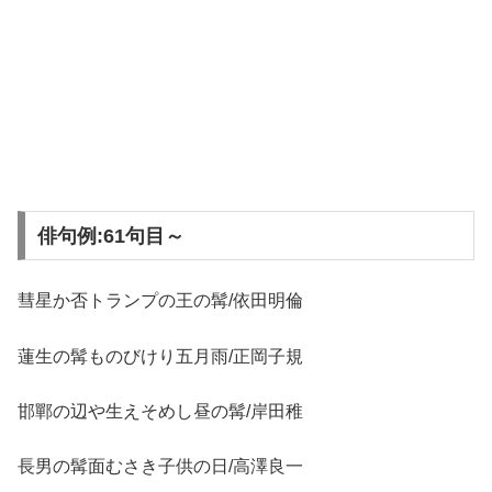
俳句例:61句目～
彗星か否トランプの王の髯/依田明倫
蓮生の髯ものびけり五月雨/正岡子規
邯鄲の辺や生えそめし昼の髯/岸田稚
長男の髯面むさき子供の日/高澤良一