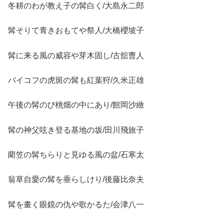
冬耕のわが教え子の髯白く/大島永二郎
髯そりて青きおもてや祭人/大橋櫻坡子
髯に来る風の威容や芽木固し/古舘曹人
バイコフの虎斑の髯も紅葉狩/久米正雄
午後の髯のび桃畑の中にあり/館岡沙緻
髯の神父呟き登る基地の坂/田川飛旅子
藺笠の髯ちらりと見ゆる風の盆/石寒太
翁草自愛の髯を垂らしけり/後藤比奈夫
髯を畫く眼鏡の仇や歌かるた/会津八一