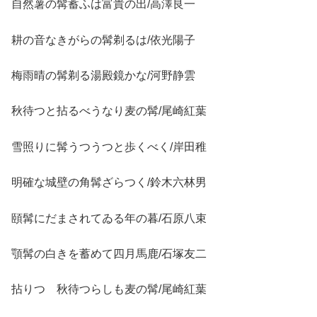
自然薯の髯蓄ふは富貴の出/高澤良一
耕の音なきがらの髯剃るは/依光陽子
梅雨晴の髯剃る湯殿鏡かな/河野静雲
秋待つと拈るべうなり麦の髯/尾崎紅葉
雪照りに髯うつうつと歩くべく/岸田稚
明確な城壁の角髯ざらつく/鈴木六林男
頤髯にだまされてゐる年の暮/石原八束
顎髯の白きを蓄めて四月馬鹿/石塚友二
拈りつゝ秋待つらしも麦の髯/尾崎紅葉