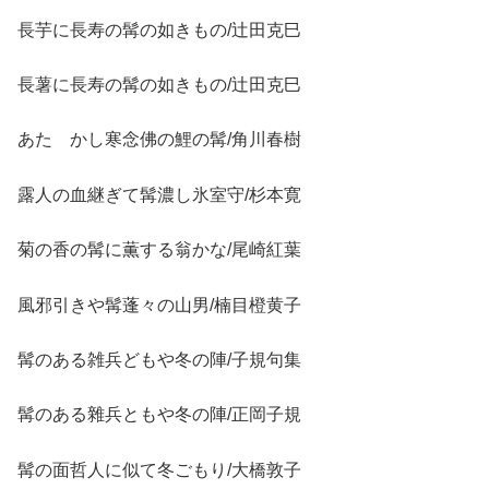
長芋に長寿の髯の如きもの/辻田克巳
長薯に長寿の髯の如きもの/辻田克巳
あたゝかし寒念佛の鯉の髯/角川春樹
露人の血継ぎて髯濃し氷室守/杉本寛
菊の香の髯に薫する翁かな/尾崎紅葉
風邪引きや髯蓬々の山男/楠目橙黄子
髯のある雑兵どもや冬の陣/子規句集
髯のある雜兵ともや冬の陣/正岡子規
髯の面哲人に似て冬ごもり/大橋敦子