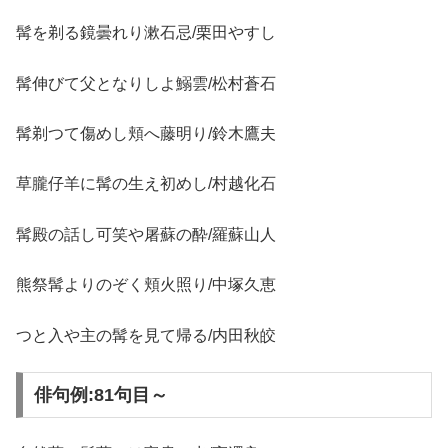
髯を剃る鏡曇れり漱石忌/栗田やすし
髯伸びて父となりしよ鰯雲/松村蒼石
髯剃つて傷めし頬へ藤明り/鈴木鷹夫
草朧仔羊に髯の生え初めし/村越化石
髯殿の話し可笑や屠蘇の酔/羅蘇山人
熊祭髯よりのぞく頬火照り/中塚久恵
つと入や主の髯を見て帰る/内田秋皎
俳句例:81句目～