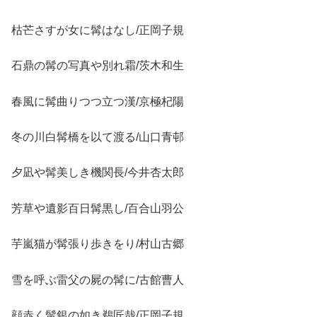
枯芒さすが女に髯はなし/正岡子規
石鼎の髯の写真や別れ霜/茨木和生
春風に髯曲りつつ立つ漢/京極杞陽
冬の川白髯橋を以て渡る/山口青邨
夕凪や髯美しき機関長/今井杏太郎
芳草や遺影百日髯黒し/百合山羽公
芋嵐猫が髯張り歩きをり/村山古郷
雪を呼ぶ雷父の屍の髯に/古館曹人
顔赤く髯銀の如き鵜匠哉/正岡子規