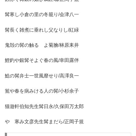
髯寒し小倉の里の冬籠り/会津八一
髯長く雑煮に垂れし父なりし/紅緑
鬼殻の髯の触るゝよ菊膾/林原耒井
鯉釣や銀髯そよぐ春の風/幸田露伴
鯰の髯弁士一世風靡せり/高澤良一
鴬や春を病みける人の髯/小杉余子
猫遊軒伯知先生髯日永/久保田万太郎
やゝ寒み文彦先生髯まだら/正岡子規