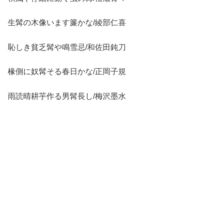
生髯の木像います簾かな/綾部仁喜
恥しき貧乏髯や鳴雪忌/和佐田鈍刀
椽側に奴髯そる春日かな/正岡子規
雨読晴耕芋作る男髯長し/梅沢墨水