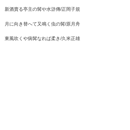
新酒賣る亭主の髯や水滸傳/正岡子規
月に向き替へて又鳴く虫の髯/原月舟
東風吹くや病髯なれば柔き/久米正雄