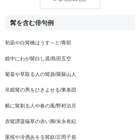
髯を含む俳句例
初凪や白髯橋はうす～と/青邨
鏡中にわが髯白し裘/島田五空
菊畠や草取る人の髯袋/羅蘇山人
吊鏡髯の男をひきよせる/東条団
舷に髯剃る人や春の風/野村泊月
赤髯譚菠薐草の赤い脚/末永有紀
葉桜や冷酒あをる髯奴/正岡子規