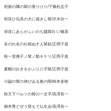
初旅の隣の髯の香りけり/下條杜志子
初笑ひ玩具の犬に描きし髯/沢木欣一
浪音にあらがふいのち鬚髯白く/篠原
名のれ名のれ桜ぬす人髯奴/正岡子規
秋一室拂子ノ髯ノ動キケリ/正岡子規
夏帽の白きをかぶり八字髯/正岡子規
小鼬の髯の伸びゐる春の闇/柿本多映
秋天下ベルツの髯の一文字/高澤良一
御本尊どぜう髯もて仏生会/高澤良一