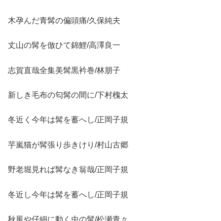
木孕んだ青髯の偏頭痛/久保純夫
丈山の髯を倣ひて錦鯉/高澤良一
志賀直哉全集美髯黒衿巻/林朋子
新しき毛布の匂髯の間に/下村槐太
冬近く今年は髯を蓄へし/正岡子規
芋嵐猫が髯張り歩きけり/村山古郷
野老堀見れば髯なき翁哉/正岡子規
冬近し今年は髯を蓄へし/正岡子規
秋風や仔細に動く虫の髯/松瀬青々