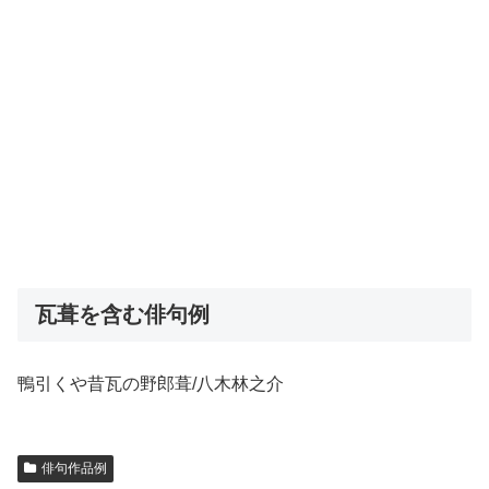
瓦葺を含む俳句例
鴨引くや昔瓦の野郎葺/八木林之介
俳句作品例