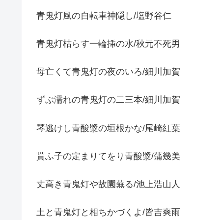
青鬼灯風の自転車神隠し/塩野谷仁
青鬼灯枯らす一輪挿の水/秋元不死男
母亡くて青鬼灯の夜のいろ/細川加賀
ずぶ濡れの青鬼灯の二三本/細川加賀
琴逃けし青酸漿の垣根かな/尾崎紅葉
貰ふ子の定まりてをり青酸漿/蒲幾美
丈高き青鬼灯や故園蕪る/池上浩山人
土と青鬼灯と相ちかづくよ/皆吉爽雨