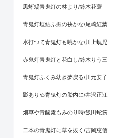
黒蜥蜴青鬼灯の林より/鈴木花蓑
青鬼灯垣結ふ振の袂かな/尾崎紅葉
水打つて青鬼灯も眺かな/川上蜆児
赤鬼灯青鬼灯と花白し/鈴木りう三
青鬼灯ふくみ幼き夢戻る/川元安子
影ありぬ青鬼灯の胎内に/井沢正江
畑草や青酸漿もみのり時/飯田蛇笏
二本の青鬼灯に草を抜く/吉岡恵信