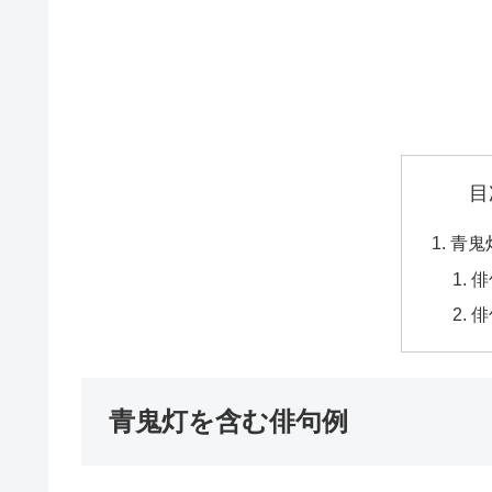
目
青鬼
俳
俳
青鬼灯を含む俳句例