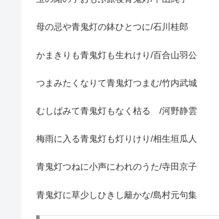
母の忌や青鬼灯の鉢ひとつに/石川桂郎
かまきりも青鬼灯も生れけり/百合山羽公
つまみたくなりて青鬼灯つまむ/竹内武城
むしばみて青鬼灯もなく枯るゝ/河野静雲
梅雨に入る青鬼灯も灯りけり/相生垣瓜人
青鬼灯つねに小声にわれのうた/寺田京子
青鬼灯に草少しひきし籬かな/島村元句集