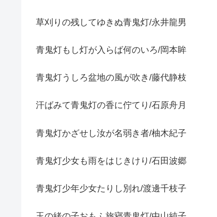
草刈りの残してゆきぬ青鬼灯/永井龍男
青鬼灯もし灯が入らば何のいろ/岡本眸
青鬼灯うしろ盆地の風が吹き/藤代静枝
汗ばみて青鬼灯の香に佇てり/石原舟月
青鬼灯かざせし汝が名弱き者/柚木紀子
青鬼灯少女も雨をはじきけり/石田波郷
青鬼灯少年少女たりし別れ/渡邊千枝子
玉の緒の子おもふ旅寝青鬼灯/中山純子