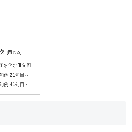
次
灯を含む俳句例
句例:21句目～
句例:41句目～