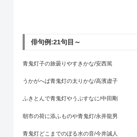
俳句例:21句目～
青鬼灯子の旅曇りやすきかな/安西篤
うかがへば青鬼灯の太りかな/高濱虚子
ふきとんで青鬼灯やうぶすなに/中田剛
朝市の荷に添ふものや青鬼灯/永井龍男
青鬼灯どこまでのぼる水の音/今井誠人