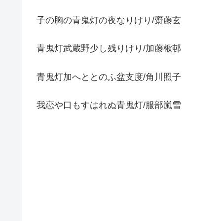
子の胸の青鬼灯の夜なりけり/齋藤玄
青鬼灯武蔵野少し残りけり/加藤楸邨
青鬼灯加へととのふ盆支度/角川照子
我恋や口もすはれぬ青鬼灯/服部嵐雪