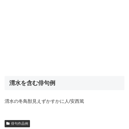
渭水を含む俳句例
渭水の冬鳥獣見えずかすかに人/安西篤
俳句作品例