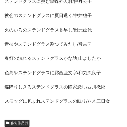
ステンドグラスに挑む黒蝶外人村/伊丹公子
教会のステンドグラスに夏日透く/中井啓子
火のいろのステンドグラス暮早し/田元延代
青柿やステンドグラス割つてみたし/皆吉司
春灯の洩れるステンドグラスかな/丸山よしたか
色鳥やステンドグラスに露西亜文字/和気久良子
蝶降りしきるステンドグラスの隣家恐し/西川徹郎
スモッグに包まれステンドグラスの眠り/八木三日女
俳句作品例