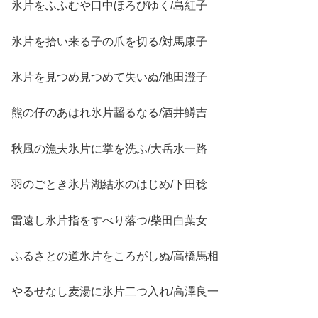
氷片をふふむや口中ほろびゆく/島紅子
氷片を拾い来る子の爪を切る/対馬康子
氷片を見つめ見つめて失いぬ/池田澄子
熊の仔のあはれ氷片齧るなる/酒井鱒吉
秋風の漁夫氷片に掌を洗ふ/大岳水一路
羽のごとき氷片湖結氷のはじめ/下田稔
雷遠し氷片指をすべり落つ/柴田白葉女
ふるさとの道氷片をころがしぬ/高橋馬相
やるせなし麦湯に氷片二つ入れ/高澤良一