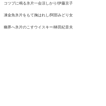
コツプに鳴る氷片一会涼しかり/伊藤京子
凍金魚氷片をもて掬はれし/阿部みどり女
幽界へ氷片のこすウイスキー/林田紀音夫