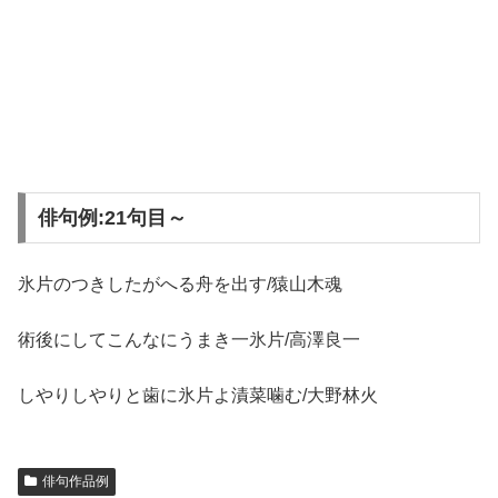
俳句例:21句目～
氷片のつきしたがへる舟を出す/猿山木魂
術後にしてこんなにうまき一氷片/高澤良一
しやりしやりと歯に氷片よ漬菜噛む/大野林火
俳句作品例