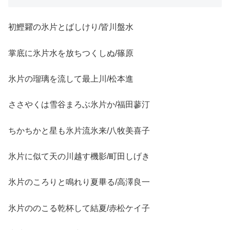
初鰹糶の氷片とばしけり/皆川盤水
掌底に氷片水を放ちつくしぬ/篠原
氷片の瑠璃を流して最上川/松本進
ささやくは雪谷まろぶ氷片か/福田蓼汀
ちかちかと星も氷片流氷来/八牧美喜子
氷片に似て天の川越す機影/町田しげき
氷片のころりと鳴れり夏畢る/高澤良一
氷片ののこる乾杯して結夏/赤松ケイ子