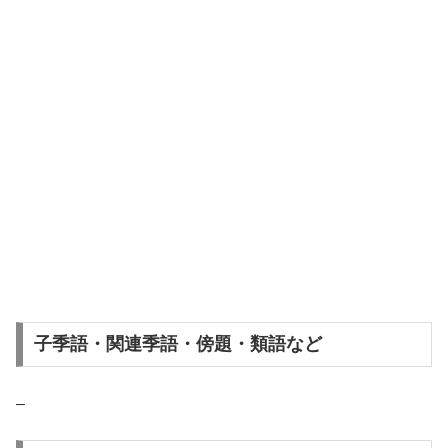
子季語・関連季語・傍題・類語など
–