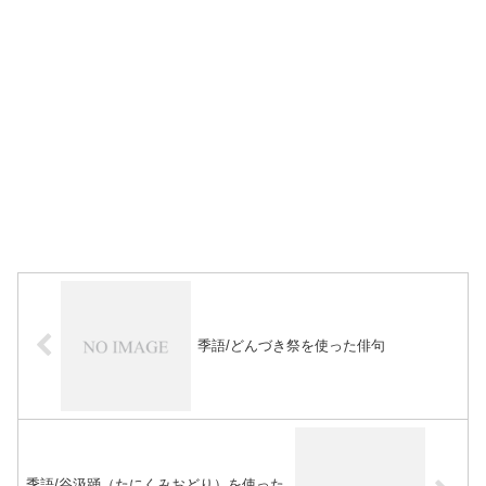
季語/どんづき祭を使った俳句
季語/谷汲踊（たにくみおどり）を使った