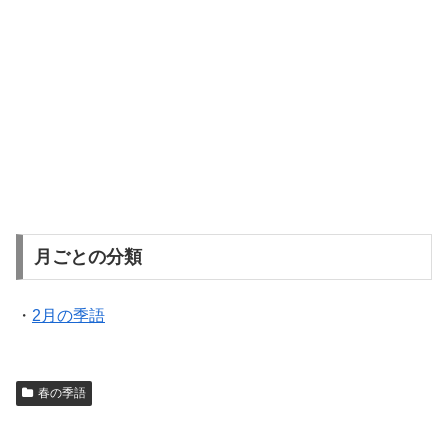
月ごとの分類
・
2月の季語
春の季語