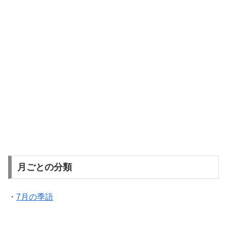
月ごとの分類
・
7月の季語