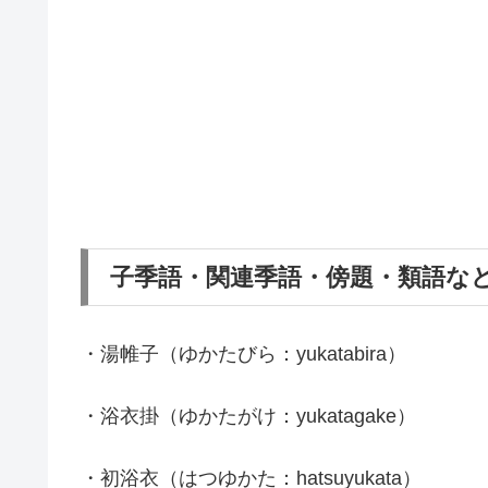
子季語・関連季語・傍題・類語な
・湯帷子（ゆかたびら：yukatabira）
・浴衣掛（ゆかたがけ：yukatagake）
・初浴衣（はつゆかた：hatsuyukata）