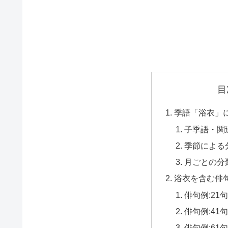
目
季語「浴衣」
子季語・関
季節による
月ごとの分
浴衣を含む俳
俳句例:21
俳句例:41
俳句例:61