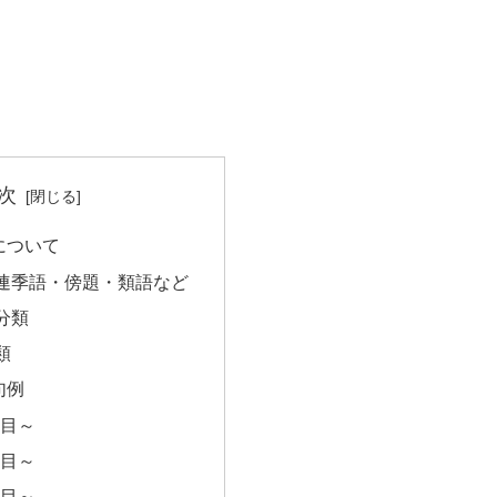
次
について
連季語・傍題・類語など
分類
類
句例
句目～
句目～
句目～