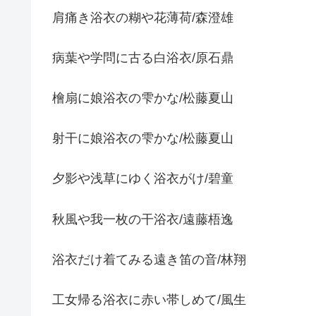
肩痛き浴衣の糊や花薄荷/森澄雄
病葉や学問に古る白浴衣/原石鼎
檜扇に娘浴衣の雫かな/松藤夏山
射干に娘浴衣の雫かな/松藤夏山
夕影や浅草にゆく浴衣がけ/碧童
秋風や我一枚の干浴衣/遠藤梧逸
浴衣だけ着てみる遠き笛の音/林翔
工女帰る浴衣に赤い帯しめて/風生