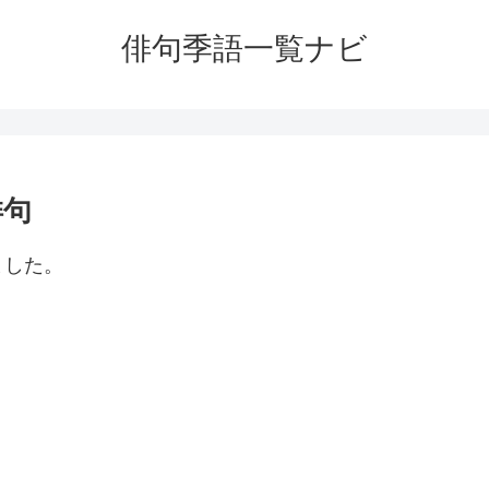
俳句季語一覧ナビ
俳句
ました。