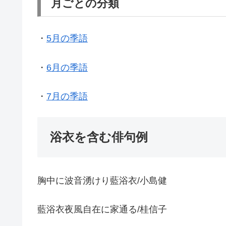
月ごとの分類
・
5月の季語
・
6月の季語
・
7月の季語
浴衣を含む俳句例
胸中に波音湧けり藍浴衣/小島健
藍浴衣夜風自在に家通る/桂信子